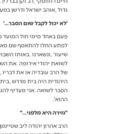
‬גדול‭, ‬אוהב‭ ‬ישראל‭ ‬ודרשן‭ ‬במעלה‭ ‬הראשונה״‭. ‬
׳לא יכול לקבל שום הסבר…׳
‬ההוא׳‭. ‬
״גזירה היא מלפני…״