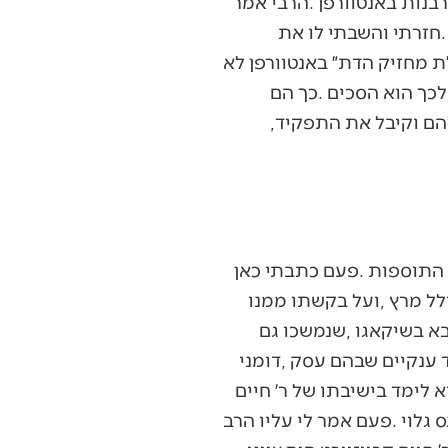
‬המשיכו‭ ‬במשך‭ ‬שנה‭ ‬שלימה‭, ‬הזמינו‭ ‬אותו‭ ‬שוב‭ ‬ושוב‭ ‬לבקר‭ ‬אצלם‭ ‬בקהילה‭ ‬עד‭ ‬שהוא‭ ‬נענה‭ ‬להם‭ ‬וקיבל‭ ‬את‭ ‬התפקיד‭,