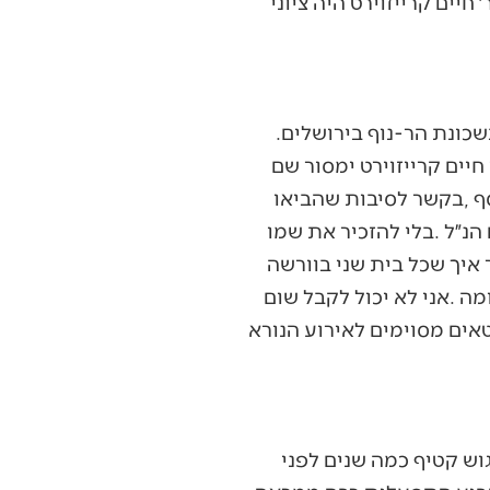
פעם‭ ‬באחד‭ ‬מימי‭ ‬חול‭ ‬המועד‭ ‬סוכות‭ ‬ישבתי‭ ‬עם‭ ‬ילדיי‭ ‬ללמוד‭ ‬בבית‭ ‬מדרש‭ ‬ברחוב‭ ‬הקבלן‭ ‬שבשכונת‭ ‬הר‭-‬נוף‭ ‬בירושלים‭.