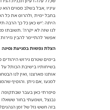
‬אפשר‭ ‬להתיימר‭ ‬להבין‭ ‬גזירות‭ ‬שמים‭. ‬אולי‭ ‬בעתיד‭, ‬הקרוב‭ ‬או‭ ‬הרחוק‭, ‬נבין‭ ‬יותר‭.‬
הצלת נפשות במניעת נסיגה
‬למנעו‭, ‬אם‭ ‬ניתן‭. ‬והוסיף‭ ‬שהמניעה‭ ‬הזאת‭ ‬היא‭ ‬בודאי‭ ‬גם‭ ‬בגדר‭ ‬פיקוח‭ ‬נפש‭ ‬והצלת‭ ‬יהודים‭ ‬עתידית‭. ‬