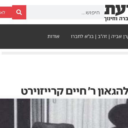
לאר
ן אביה | זה"ב | בנ"א לחברו
אודות
גאון ר׳ חיים קרייזוירט