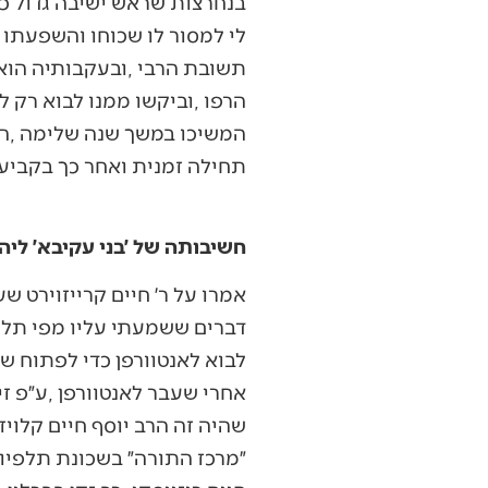
‬תחילה‭ ‬זמנית‭ ‬ואחר‭ ‬כך‭ ‬בקביעות‭. ‬אני‭ ‬חושב‭ ‬שבדיעבד‭ ‬הוא‭ ‬סבר‭ ‬שהרבי‭ ‬צדק׳‭. ‬
חשיבותה של ׳בני עקיבא׳ ליהו