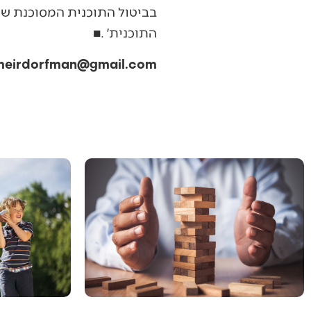
‬התוכנית׳‭. ‬■
meirdorfman@gmail.com