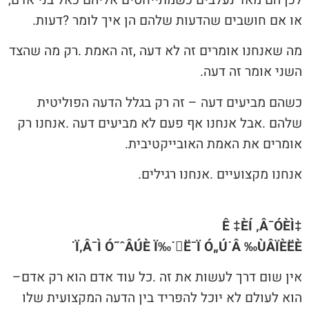
‬או‭ ‬אם‭ ‬חושבים‭ ‬שהדעות‭ ‬שלהם‭ ‬הן‭ ‬איך‭ ‬לומר‭? ‬דעות‭.‬
‬השני‭ ‬אומר‭ ‬זה‭ ‬דעה‭.‬
‬אומרים‭ ‬את‭ ‬האמת‭ ‬האובייקטיבית‭.‬
אנחנו‭ ‬מקצועיים‭. ‬אנחנו‭ ‬רגילים‭.‬
‡Ê ‡ÈÍ ‚Â¯ÓÈÌ
Ï‚Â¯Ì Ó˜ˆÂÚÈ Ï‰˙Ë¯Ï Ó„Ú˙Â ‰ÙÂÏÈËÈ˙
אין‭ ‬שום‭ ‬דרך‭ ‬לעשות‭ ‬את‭ ‬זה‭. ‬כל‭ ‬עוד‭ ‬אדם‭ ‬הוא‭ ‬רק‭ ‬אדם‭ ‬‮–‬‭