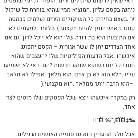
‬קסם‭. ‬האיש‭ ‬הופך‭ ‬להיות‭ ‬מקצוען‭. (‬כלומר‭: ‬לפעמים‭ ‬לא‭.
‬‮–‬‭ ‬הוא‭ ‬הרבה‭ ‬יותר‭ ‬ממלאך‭. ‬הוא‭ ‬מקצועי‭).‬
‬אחד‭. ‬
‰‡˘ÈÌ ‰¯‚ÈÏÈÌ
אבל‭ ‬חלק‭ ‬מהעניין‭ ‬הוא‭ ‬גם‭ ‬סוגיית‭ ‬האנשים‭ ‬הרגילים‭.‬