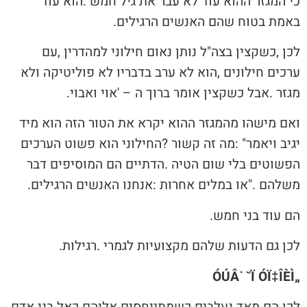
‬באמת‭ ‬בטוח‭ ‬שהם‭ ‬האנשים‭ ‬הרגילים‭.‬
‬מגזר‭. ‬אבל‭ ‬כשקצין‭ ‬אומר‭ ‬ברוך‭ ‬ה‮'‬‭ ‬‮–‬‭ ‬אוי‭ ‬ואבוי‭.‬
‬משלהם‮"‬‭. ‬או‭ ‬במלים‭ ‬אחרות‭: ‬אנחנו‭ ‬האנשים‭ ‬הרגילים‭.‬
הם‭ ‬עוד‭ ‬בני‭ ‬חמש‭.‬
לכן‭ ‬גם‭ ‬הדעות‭ ‬שלהם‭ ‬מקצועיות‭ ‬לגמרי‭. ‬רגילות‭.‬
„ÓÚÂ˙ ˘Ï ÓÏ‡ÎÈÌ
לכן‭ ‬הם‭ ‬מאד‭ ‬נעלבים‭ ‬כשמתייחסים‭ ‬אליהם‭ ‬כאל‭ ‬בני‭ ‬אדם‭,