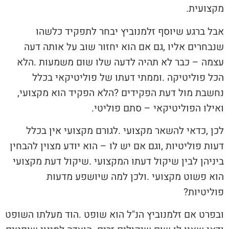
‬מקצועית‭.‬
‬נחשבת‭ ‬מול‭ ‬דעת‭ ‬הפקידים‭? ‬הלא‭ ‬הפקיד‭ ‬הוא‭ ‬מקצועי‭,
‬ואילו‭ ‬הפוליטיקאי‭ ‬‮–‬‭ ‬סתם‭ ‬פוליטי‭.‬
‬פוליטיות‭?‬