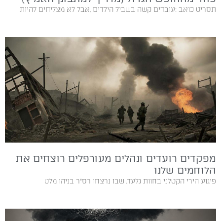
תסריט‭ ‬כואב‭: ‬עובדים‭ ‬קשה‭ ‬בשביל‭ ‬הילדים‭, ‬אבל‭ ‬לא‭ ‬מצליחים‭ ‬להיות‭
מפקדים רועדים ונהלים מעורפלים רוצחים את
הלוחמים שלנו
פיגוע הירי הקטלני בחוות גלעד, שבו נרצחו רס״ר בניהו מלט