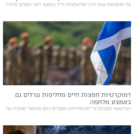
עוד מתוצאות עצת הרבי מפיאסצ׳נה הי״ד בהמשך‭ ‬לטור‭ ‬הקודם‭, ‬סיפרה‭
דמוקרטיות חפצות חיים מחליפות גנרלים גם
באמצע מלחמה
הקלישאה הקובעת כי ״לא מחליפים מפקדים בזמן מלחמה״ סותרת את