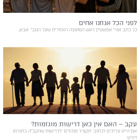
לפני הכל אנחנו אחים
כך‭ ‬כתב‭ ‬אורי‭ ‬אפשטיין‭ ‬ראש‭ ‬המועצה‭ ‬האזורית‭ ‬שער‭ ‬הנגב‭: ‬‮"‬אבא‭,
עקב – האם אין כאן דרישות מוגזמות?
‬דורש‭