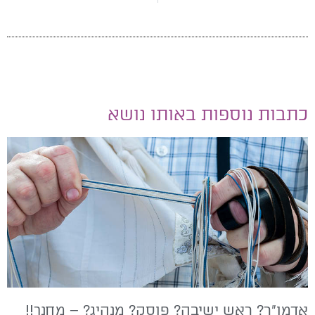
כתבות נוספות באותו נושא
אדמו״ר? ראש ישיבה? פוסק? מנהיג? – מחנך!!