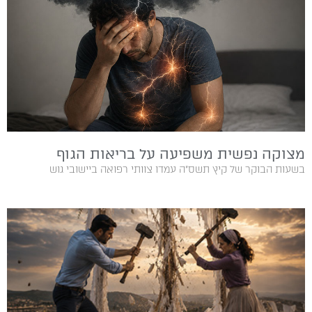
מצוקה נפשית משפיעה על בריאות הגוף
בשעות‭ ‬הבוקר‭ ‬של‭ ‬קיץ‭ ‬תשס"ה‭ ‬עמדו‭ ‬צוותי‭ ‬רפואה‭ ‬ביישובי‭ ‬גוש‭