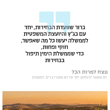
ננצח למרות הכל
01‭ ‬ אפשר‭ ‬להתלונן‭ ‬יחד‭ ‬על‭ ‬לא‭ ‬מעט‭ ‬דברים‭. ‬לפעמים‭