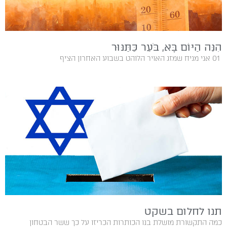
הִנֵּה הַיּוֹם בָּא, בֹּעֵר כַּתַּנּוּר
01‭ ‬ אני‭ ‬מניח‭ ‬שמזג‭ ‬האויר‭ ‬הלוהט‭ ‬בשבוע‭ ‬האחרון‭ ‬הציף‭
תנו לחלום בשקט
כמה התקשורת מושלת בנו הכותרות‭ ‬הכריזו‭ ‬על‭ ‬כך‭ ‬ששר‭ ‬הבטחון‭