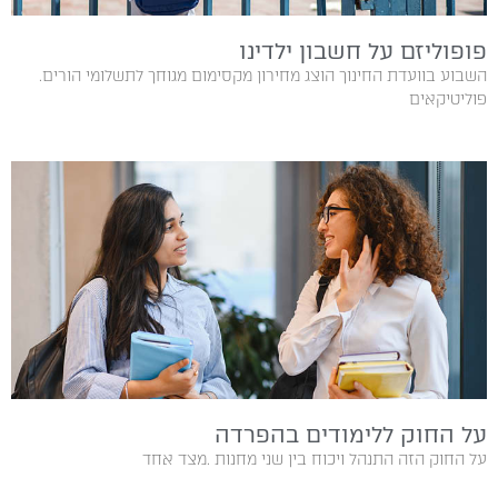
פופוליזם על חשבון ילדינו
השבוע בוועדת החינוך הוצג מחירון מקסימום מגוחך לתשלומי הורים.
פוליטיקאים
על החוק ללימודים בהפרדה
על‭ ‬החוק‭ ‬הזה‭ ‬התנהל‭ ‬ויכוח‭ ‬בין‭ ‬שני‭ ‬מחנות‭. ‬מצד‭ ‬אחד‭