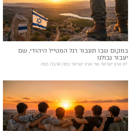
במקום שבו תעבור רגל המטייל היהודי, שם
יעבור גבולנו
01‭ ‬ ארץ‭ ‬ישראל‭, ‬אוי‭, ‬ארץ‭ ‬ישראל‭. ‬כמה‭ ‬אהבה‭, ‬כמה‭