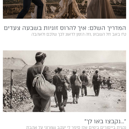
המדריך השלם: איך להרוס זוגיות בשבעה צעדים
ט"ו‭ ‬באב‭ ‬חל‭ ‬השבוע‭, ‬וזה‭ ‬הזמן‭ ‬לדאוג‭ ‬לכך‭ ‬שלכם‭ ‬ולאהבה‭
״…נקבצו באו לך״
נקנית בייסורים בימים‭ ‬אלו‭ ‬סיפר‭ ‬לי‭ ‬יעקב‭ ‬שמרוני‭ ‬על‭ ‬אהבת‭