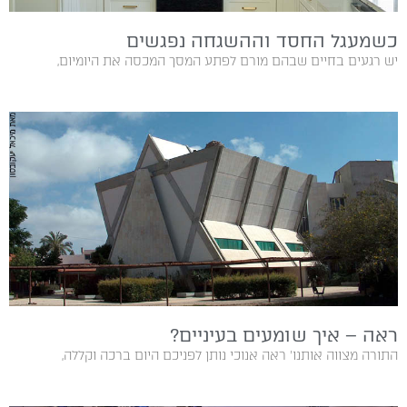
כשמעגל החסד וההשגחה נפגשים
יש‭ ‬רגעים‭ ‬בחיים‭ ‬שבהם‭ ‬מורם‭ ‬לפתע‭ ‬המסך‭ ‬המכסה‭ ‬את‭ ‬היומיום‭,
ראה – איך שומעים בעיניים?
התורה‭ ‬מצווה‭ ‬אותנו‭ ‬‮'‬ראה‭ ‬אנוכי‭ ‬נותן‭ ‬לפניכם‭ ‬היום‭ ‬ברכה‭ ‬וקללה‭,