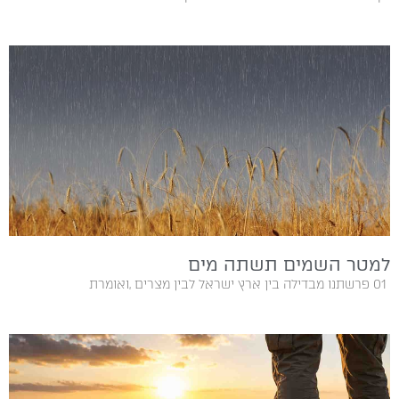
למטר השמים תשתה מים
01‭ ‬ פרשתנו‭ ‬מבדילה‭ ‬בין‭ ‬ארץ‭ ‬ישראל‭ ‬לבין‭ ‬מצרים‭, ‬ואומרת‭