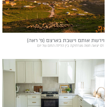
וירשת אותם וישבת בארצם (פ׳ ראה)
01‭ ‬ יצאה חמה מנרתיקה בין‭ ‬הלילה‭ ‬החם‭ ‬של‭ ‬יום‭