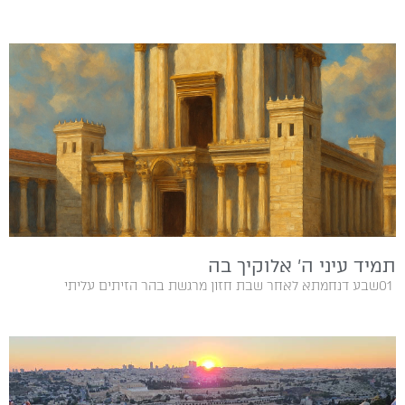
תמיד עיני ה’ אלוקיך בה
01‭ ‬שבע דנחמתא לאחר‭ ‬שבת‭ ‬חזון‭ ‬מרגשת‭ ‬בהר‭ ‬הזיתים‭ ‬עליתי‭