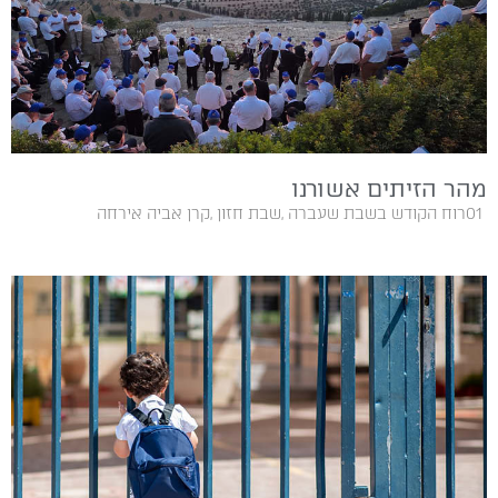
מהר הזיתים אשורנו
01‭ ‬רוח הקודש בשבת‭ ‬שעברה‭, ‬שבת‭ ‬חזון‭, ‬קרן‭ ‬אביה‭ ‬אירחה‭