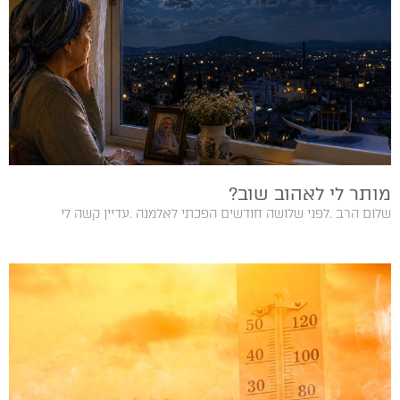
מותר לי לאהוב שוב?
שלום‭ ‬הרב‭. ‬לפני‭ ‬שלושה‭ ‬חודשים‭ ‬הפכתי‭ ‬לאלמנה‭. ‬עדיין‭ ‬קשה‭ ‬לי‭