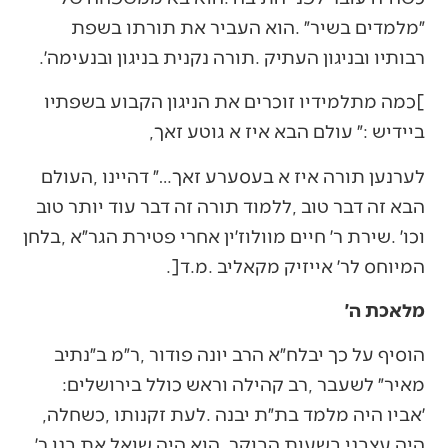
‬רבותיו‭ ‬ובניגון‭ ‬העתיק‭. ‬תורה‭ ‬נקנית‭ ‬בניגון‭ ‬ובנעימה׳‭.‬
‬ביידיש‭: ‬״‭ ‬עולם‭ ‬הבא‭ ‬איז‭ ‬א‭ ‬גוטע‭ ‬זאך‭,‬
‬המיוחס‭ ‬לר׳‭ ‬אייזיק‭ ‬מקאליב‭. ‬מ‭.‬ד‭.]‬
מלאכת ה׳
‬מאיר״‭ ‬לשעבר‭, ‬רב‭ ‬קהילה‭ ‬וראש‭ ‬כולל‭ ‬בירושלים‭:
‬׳אביו‭ ‬היה‭ ‬מלמד‭ ‬בת״ת‭ ‬יבנה‭. ‬לעת‭ ‬זקנותו‭, ‬כשחלה‭,