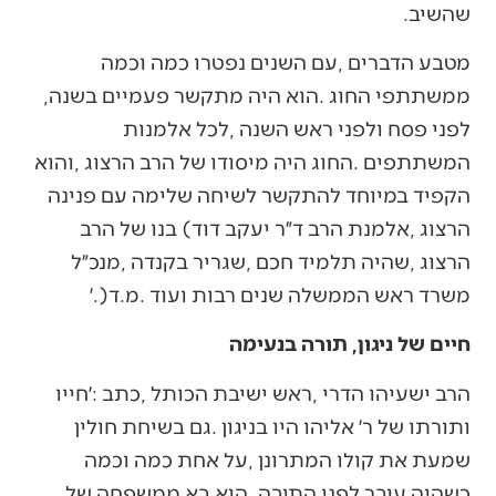
‬שהשיב‭. ‬
‬ממשתתפי‭ ‬החוג‭. ‬הוא‭ ‬היה‭ ‬מתקשר‭ ‬פעמיים‭ ‬בשנה‭,
‬משרד‭ ‬ראש‭ ‬הממשלה‭ ‬שנים‭ ‬רבות‭ ‬ועוד‭. ‬מ‭.‬ד‭.)‬׳
חיים של ניגון, תורה בנעימה