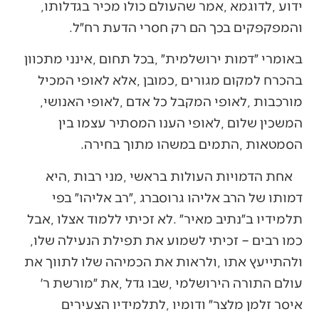
‬ידוע‭, ‬לדוגמא‭, ‬אמר‭ ‬שהעולם‭ ‬כולו‭ ‬מכיר‭ ‬בגדלותו‭,
‬והמפקפקים‭ ‬בכך‭ ‬הם‭ ‬רק‭ ‬חסרי‭ ‬הדעת‭ ‬רח״ל‭. ‬
‬מורכבות‭, ‬לאופי‭ ‬המקבל‭ ‬כל‭ ‬אדם‭, ‬לאופי‭ ‬האנושי‭,
‬הסמטאות‭, ‬התמים‭ ‬במשהו‭ ‬מתוך‭ ‬בחירה‭.‬
‬כמו‭ ‬רבים‭ – ‬זכיתי‭ ‬לשמוע‭ ‬את‭ ‬תפילת‭ ‬הנעילה‭ ‬שלו‭,