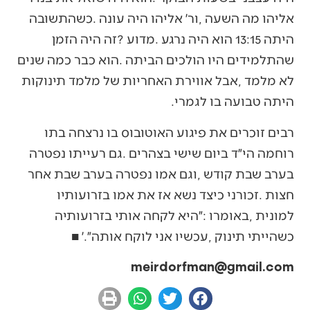
‬היתה‭ ‬טבועה‭ ‬בו‭ ‬לגמרי‭.‬
‬כשהייתי‭ ‬תינוק‭, ‬עכשיו‭ ‬אני‭ ‬לוקח‭ ‬אותה״‭.‬׳‭ ‬■
meirdorfman@gmail.com