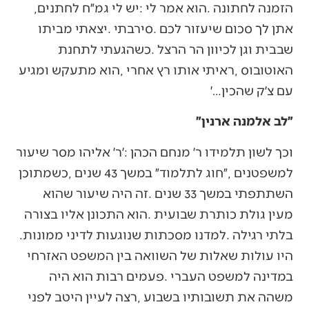
‬הזמנה‭ ‬לחתונה‭. ‬הוא‭ ‬אמר‭ ‬לי‭: ‬יש‭ ‬לי‭ ‬גמ״ח‭ ‬לחתנים‭,
‬עם‭ ‬צ׳ק‭ ‬שהכין‭…‬׳
״לב אלמנה ארנין״
‬בלתי‭ ‬רגילה‭. ‬למדנו‭ ‬מסכתות‭ ‬שנוגעות‭ ‬לדיני‭ ‬ממונות‭.