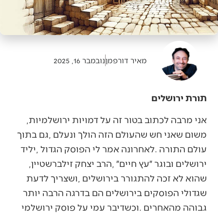
מאיר דורפמן
נובמבר 16, 2025
תורת ירושלים
אני‭ ‬מרבה‭ ‬לכתוב‭ ‬בטור‭ ‬זה‭ ‬על‭ ‬דמויות‭ ‬ירושלמיות‭,
‬ירושלים‭ ‬ובוגר‭ ‬״עץ‭ ‬חיים״‭, ‬הרב‭ ‬יצחק‭ ‬זילברשטיין‭,