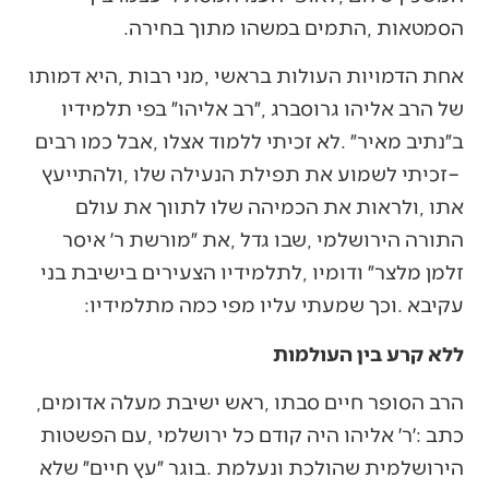
‬הסמטאות‭, ‬התמים‭ ‬במשהו‭ ‬מתוך‭ ‬בחירה‭.‬
‬עקיבא‭. ‬וכך‭ ‬שמעתי‭ ‬עליו‭ ‬מפי‭ ‬כמה‭ ‬מתלמידיו‭:‬
ללא קרע בין העולמות
הרב‭ ‬הסופר‭ ‬חיים‭ ‬סבתו‭, ‬ראש‭ ‬ישיבת‭ ‬מעלה‭ ‬אדומים‭,