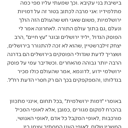
‬יצחק‭ ‬זילברשטיין‭, ‬שהוא‭ ‬לא‭ ‬זכה‭ ‬להתגורר‭ ‬בירושלים‭,
‬בגדלותו‭, ‬והמפקפקים‭ ‬בכך‭ ‬הם‭ ‬רק‭ ‬חסרי‭ ‬הדעת‭ ‬רח״ל‭.
‬מורכבות‭, ‬לאופי‭ ‬המקבל‭ ‬כל‭ ‬אדם‭, ‬לאופי‭ ‬האנושי‭,