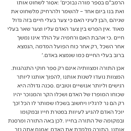
‬ברוב‭ ‬בעלי‭ ‬החיים‭ ‬כמו‭ ‬שנמצא‭ ‬באדם‮'‬‭.‬
אכן‭ ‬התורה‭ ‬ומצוותיה‭ ‬אינם‭ ‬רק‭ ‬ספר‭ ‬חוקי‭ ‬התנהגות‭.