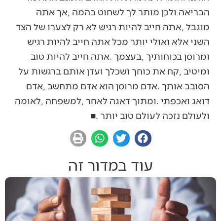
‬ולעולם‭ ‬נזכה‭ ‬לעולם‭ ‬טוב‭ ‬יותר‭. ‬■
עוד במדור זה