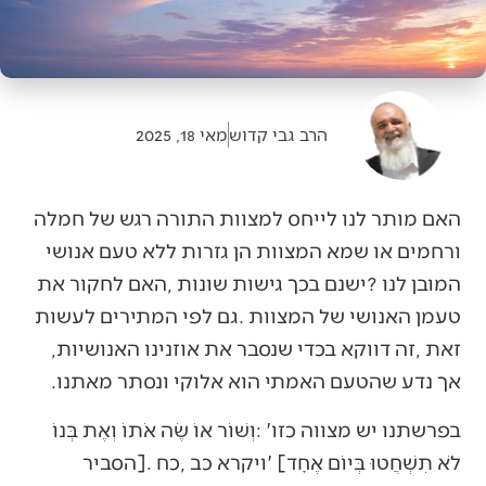
הרב גבי קדוש
מאי 18, 2025
‬זאת‭, ‬זה‭ ‬דווקא‭ ‬בכדי‭ ‬שנסבר‭ ‬את‭ ‬אוזנינו‭ ‬האנושיות‭,
‬אך‭ ‬נדע‭ ‬שהטעם‭ ‬האמתי‭ ‬הוא‭ ‬אלוקי‭ ‬ונסתר‭ ‬מאתנו‭.‬