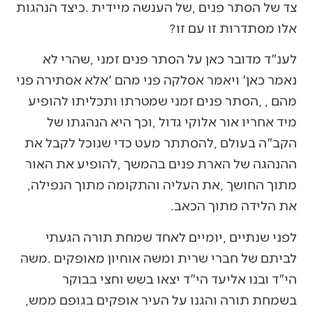
‬אלו‭ ‬מסתדרות‭ ‬זו‭ ‬עם‭ ‬זו‭?‬
‬מתוך‭ ‬החושך‭, ‬את‭ ‬העליה‭ ‬והתקומה‭ ‬מתוך‭ ‬הנפילה‭,
‬את‭ ‬הלידה‭ ‬מתוך‭ ‬הכאב‭. ‬
‬בשמחת‭ ‬תורה‭ ‬והגנו‭ ‬על‭ ‬העיר‭ ‬אופקים‭ ‬בגופם‭ ‬ממש‭,