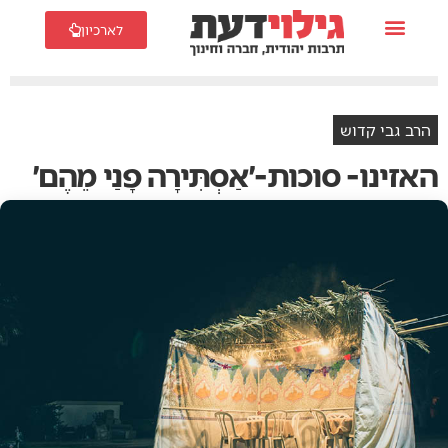
לארכיון
הרב גבי קדוש
האזינו- סוכות-׳אַסְתִּירָה פָנַי מֵהֶם׳