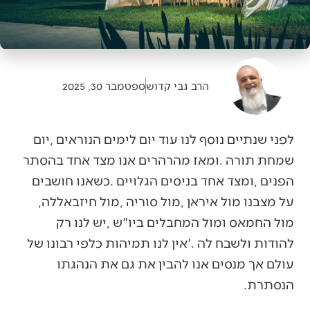
הרב גבי קדוש
ספטמבר 30, 2025
‬על‭ ‬מצבנו‭ ‬מול‭ ‬איראן‭, ‬מול‭ ‬סוריה‭, ‬מול‭ ‬חיזבאללה‭,
‬הנסתרת‭. ‬