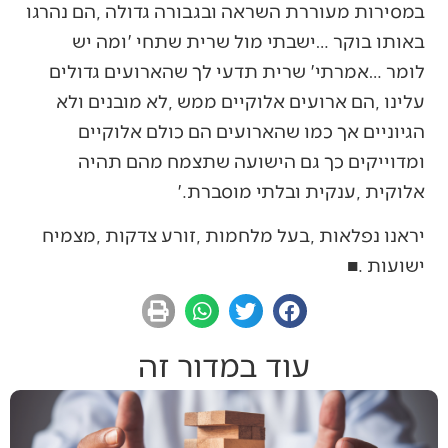
‬אלוקית‭, ‬ענקית‭ ‬ובלתי‭ ‬מוסברת‮'‬‭. ‬
‬ישועות‭. ‬■
עוד במדור זה