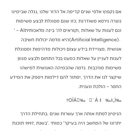
‬וגם‭ ‬לענות‭ ‬על‭ ‬שאלות‭, ‬וקוראים‭ ‬לה‭ ‬‮'‬בינה‭ ‬מלאכותית‮'‬‭ – ‬AI‭
‬החסר‭ ‬‮–‬‭ ‬הולכת‭ ‬ונענית‭.‬
‰ÓÎÂ‰ ˙ˆÁ ‡˙ ‰‡„Ì?