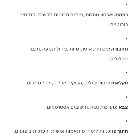
•‭ ‬
רפואה‭: ‬
‬רובוטיים‭.‬
•‭ ‬
תחבורה‭:‬
‬מסלולים‭.‬
•‭ ‬
חקלאות‭: ‬
ניטור‭ ‬יבולים‭, ‬השקיה‭ ‬יעילה‭, ‬זיהוי‭ ‬מזיקים‭.‬
•‭ ‬
צבא‭:‬
‭ ‬מערכות‭ ‬נשק‭, ‬חישובים‭ ‬אסטרטגיים‭.‬
•‭ ‬
חינוך‭:‬
‭ ‬תוכניות‭ ‬לימוד‭ ‬מותאמות‭ ‬אישית‭, ‬הערכות‭ ‬ביצועים‭,