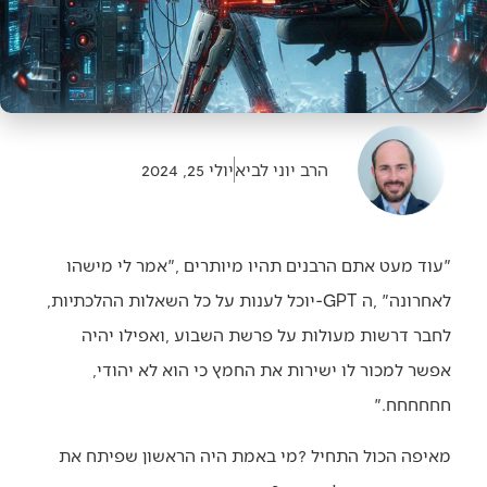
הרב יוני לביא
יולי 25, 2024
‬לאחרונה‭, ‬‮"‬ה‭-‬GPT‭ ‬יוכל‭ ‬לענות‭ ‬על‭ ‬כל‭ ‬השאלות‭ ‬ההלכתיות‭,
‬אפשר‭ ‬למכור‭ ‬לו‭ ‬ישירות‭ ‬את‭ ‬החמץ‭ ‬כי‭ ‬הוא‭ ‬לא‭ ‬יהודי‭,
‬חחחחחח‮"‬‭.‬