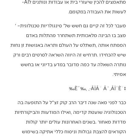
‬מתאמצים‭ ‬להכין‭ ‬שיעורי‭ ‬בית‭ ‬או‭ ‬עבודות‭ ‬ונותנים‭ ‬ל‭-‬AI‭
‬לעשות‭ ‬את‭ ‬העבודה‭ ‬במקומם‭.‬
מעבר‭ ‬לכל‭ ‬זה‭ ‬קיים‭ ‬גם‭ ‬חשש‭ ‬של‭ ‬‮'‬סינגולריות‭ ‬טכנולוגית‮'‬‭ ‬‮–‬‭
‬אמיתי‭.‬
‡˙È˜‰, ‚·ÂÏÂ˙ Â¯‚ÂÏˆÈ‰