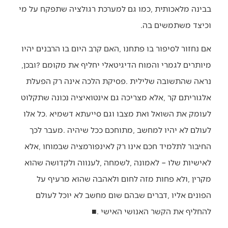
‬וכיצד‭ ‬משתמשים‭ ‬בה‭. ‬
‬מיותרים‭ ‬לגמרי‭ ‬והמוח‭ ‬הדיגיטאלי‭ ‬יחליף‭ ‬את‭ ‬מקומם‭? ‬ובכן‭,
‬להחליף‭ ‬את‭ ‬הקשר‭ ‬האנושי‭ ‬האישי‭. ‬
■