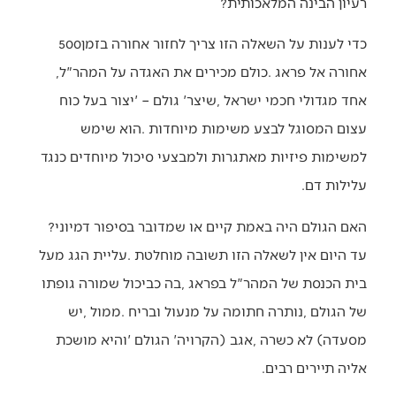
‬רעיון‭ ‬הבינה‭ ‬המלאכותית‭?‬
כדי‭ ‬לענות‭ ‬על‭ ‬השאלה‭ ‬הזו‭ ‬צריך‭ ‬לחזור‭ ‬אחורה‭ ‬בזמן‭ ‬500‭
‬אחורה‭ ‬אל‭ ‬פראג‭. ‬כולם‭ ‬מכירים‭ ‬את‭ ‬האגדה‭ ‬על‭ ‬המהר"ל‭,
‬עלילות‭ ‬דם‭. ‬
האם‭ ‬הגולם‭ ‬היה‭ ‬באמת‭ ‬קיים‭ ‬או‭ ‬שמדובר‭ ‬בסיפור‭ ‬דמיוני‭?
‬אליה‭ ‬תיירים‭ ‬רבים‭.‬