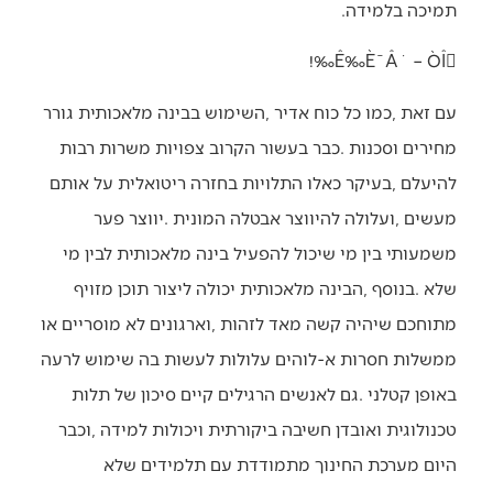
‬תמיכה‭ ‬בלמידה‭.‬
Ê‰È¯Â˙ – ÒÎ‰!