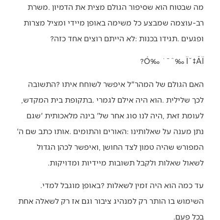
‬ופגעים‭. ‬תגידו‭ ‬בכנות‭: ‬לא‭ ‬הייתם‭ ‬רוצים‭ ‬אחד‭ ‬כזה‭?‬
Ó‰ ˙¯ˆ‰ Ï˘‡ÂÏ?
‬לכך‭ ‬שלילית‭. ‬הוא‭ ‬היה‭ ‬אילם‭ ‬לגמרי‭. ‬בתקופת‭ ‬בית‭ ‬המקדש‭,
‬נתן‭ ‬מענה‭ ‬על‭ ‬שאלותינו‭: ‬האורים‭ ‬והתומים‭. ‬אותו‭ ‬כתב‭ ‬שם‭ ‬ה‮'‬‭
‬לשאול‭ ‬שאלות‭ ‬ולקבל‭ ‬תשובות‭ ‬מיידיות‭ ‬ומדויקות‭. ‬
עד‭ ‬כמה‭ ‬הוא‭ ‬היה‭ ‬זמין‭ ‬לשאלות‭? ‬באופן‭ ‬מוגבל‭ ‬למדי‭.
‬בכל‭ ‬פעם‭. ‬