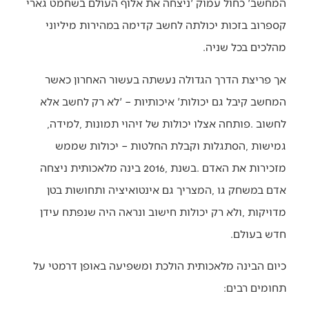
‬מהלכים‭ ‬בכל‭ ‬שניה‭. ‬
‬לחשוב‭. ‬פותחה‭ ‬אצלו‭ ‬יכולות‭ ‬של‭ ‬זיהוי‭ ‬תמונות‭, ‬למידה‭,
‬חדש‭ ‬בעולם‭.‬
‬תחומים‭ ‬רבים‭: ‬