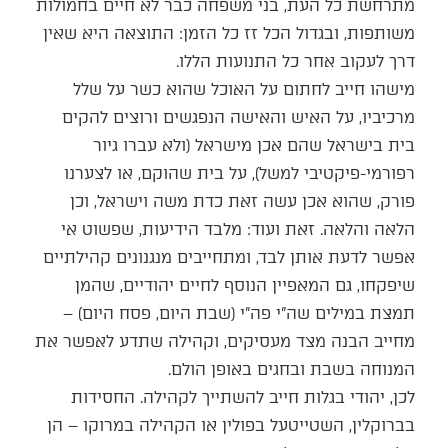
מתרחשת כל העת, בני משפחה כבר לא חיים בחמולות
משותפות, ובגדול הכל זז כל הזמן: התוצאה היא שאין
דרך לעקוב אחר כל התנועות הללו.
מישהו חייב לחתום על האוכל שהוא כשר על שלל
מרכיביו, על האיש והאישה הנפגשים ורוצים להקים
בית בישראל שהם אכן מישראל (ולא עברו גיור
רפורמי-פיקטיבי למשל), על בית שהוקם, או לצערנו
פורק, שהוא אכן עשה זאת כדת משה וישראל, וכן
הלאה והלאה. זאת ועוד: מלבד הידיעות, שפשוט אי
אפשר לדעת אותן לבד, ומתחייבים מנגנונים קהילתיים
שיפקחו, גם המאפיין הנוסף לחיים יהודיים, שהמן
תמצת במילים שה"י פה"י (שבת היום, פסח היום) –
מחייב הבנה מצד מעסיקים, וקהילה שתדע לאפשר את
המנוחה בשבת ובחגים באופן הולם.
לכן, יהודי בגלות חייב להשתייך לקהילה. החסידות
בברוקלין, השטייטעל בפולין או הקהילה במרוקו – הן