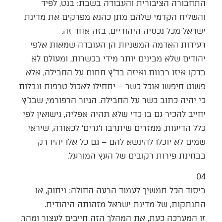
התחבורה הציבורית והעבודה בשבת: בנט, לפיד
והשליח הקדמי שלהם מתן כהנא מפרקים את מדינת
ישראל מכל נכסיה היהודיים, בזה אחר זה.
רעידות האדמה המשניות הן העובדה שמאות אלפי
יהודים שלא מבינים יותר מידי בכשרות, ומעולם לא
בדקו איזו רבנות ואיזה בד"ץ חתום על החבילה, אלא
פשוט חיפשו אוכל כשר – יתחילו לאכול טרפות ונבלות
כי יהיה כתוב כשר על החבילה. הגיור הרפורמי, שבג"ץ
יחייב להכיר גם בו כדי שלא תהיה אפליה, נישואין לפי
כלל הדיעות, ממזרים שיתרבו ו'גרים' לכאורה, שיראי
שמים לא יוכלו להינשא להם – גם כל אלו יהיו רק
בבחינת פירות רקובים של העץ המורעל.
04
ביסוד הכל תמשיך לעמוד הרעה החולה: ניתוק, או
התנתקות, של מדינת ישראל מזהותה היהודית.
זו המערכה כעת, את המהלך הזה חייבים לעצור ומהר.