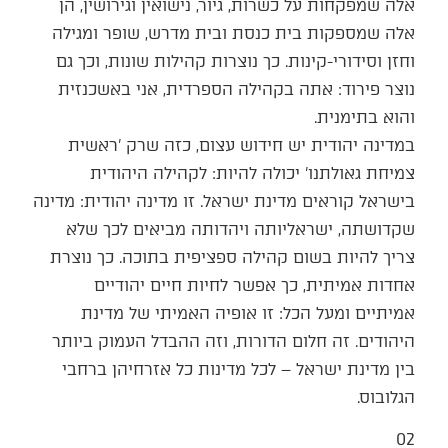
אלה שמפקחות על כשרות, גיור, נישואין וגירושין, הן
אלה שמספקות בית כנסת ובית מדרש, שופר ומגילה
וחזן וסידורי-קינות. כך נוצרות קהילות שונות, וכך גם
נוצר פירוד: אתה בקהילה הספרדית, אני באשכנזית
והוא בתימנית.
במדינה יהודית יש חידוש עצום, כזה שרק 'ראשית
צמיחת גאולתנו' יכולה להיות: לקהילה היהודית
בישראל קוראים מדינת ישראל. זו מדינה יהודית: מדינה
שקדושתה, ישראליותה ויהדותה מביאים לכך שלא
צריך להיות בשום קהילה ספציפית בתוכה. כך נוצרת
אחדות אמיתית, כך אפשר לחיות חיים יהודיים
אמיתיים ומעל הכל: זו אופיה האמיתי של מדינת
היהודים. זה חלום הדורות, וזה ההבדל העמוק ביותר
בין מדינת ישראל – לכל מדינות כל אזרחיהן ברחבי
הגלובוס.
02