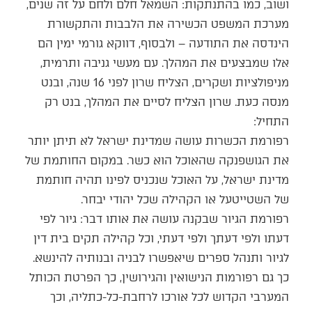
ושוב, כמו בהתנתקות: השמאל חלם ולחם על זה שנים,
מערכת המשפט הכשירה את הלבבות והתקשורת
הינדסה את התודעה – ולבסוף, דווקא גורמי ימין הם
אלו שמבצעים את המהלך. עם מעשי גניבה ותרמית,
מניפולציות ושקרים, הצליח שרון לפני 16 שנה, ובנט
מנסה כעת. שרון הצליח לסיים את המהלך, בנט רק
התחיל:
רפורמת הכשרות עושה שמדינת ישראל לא תיתן יותר
את הגושפנקה שהאוכל הוא כשר. במקום החותמת של
מדינת ישראל, על האוכל שנכניס לפינו תהיה חותמת
של השטייטעל או הקהילה שכל יהודי יבחר.
רפורמת הגיור שבקנה עושה את אותו דבר: גיור לפי
דעתו ולפי דעתך ולפי דעתי, וכל קהילה תקים בית דין
לגיור ותנהל ספרים שיאפשרו לבניה ובנותיה להינשא.
כך גם רפורמות הנישואין והגירושין, כך הפרטת הכותל
המערבי הקדוש לכל אורכו לרחבת-כל-כתליה, וכך