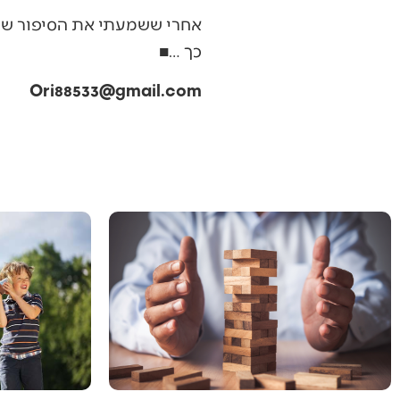
‬כך‭… ‬■
Ori88533@gmail.com