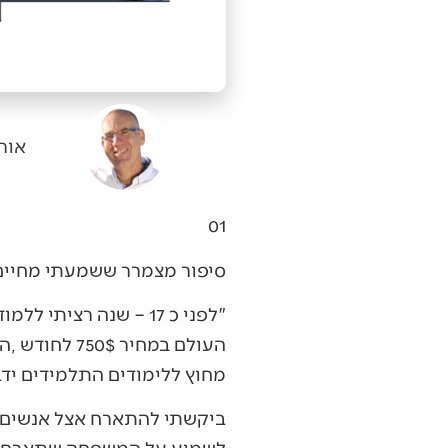
אור
01‭ ‬
סיפור‭ ‬מצמרר‭ ‬ששמעתי‭ ‬מחיים‭ ‬דמרי‭, ‬קונדיטור‭ ‬מנתיבות‭, ‬בעל‭ ‬הקונדיטוריה‭ ‬‮'‬ניחוחות‭ ‬חיים‮'‬‭.‬
‬מחוץ‭ ‬ללימודים‭ ‬התלמידים‭ ‬ידברו‭ ‬אנגלית‭, ‬כאשר‭ ‬המשפחה‭ ‬מארחת‭ ‬את‭ ‬התלמידים‭ ‬במחיר‭ ‬שכירות‭ ‬של‭ ‬700$‭.‬