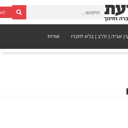
לאר
ן אביה | זה"ב | בנ"א לחברו
אודות