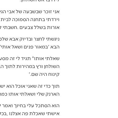
‬אורות‭ ‬בשלל‭ ‬צבעים‭. ‬חשבתי‭ ‬לעצמי‭ ‬שמדובר‭ ‬בגן‭ ‬אירועים‭ ‬או‭ ‬באיזו‭ ‬מסעדה‭.‬
‬הבא‮'‬‭ ‬במאור‭ ‬פנים‭ ‬ושאל‭ ‬אותי‭ ‬‮"‬מה‭ ‬אתה‭ ‬צריך‭?‬‮"‬
‬קינוח‭ ‬היה‭ ‬שם‮'‬‭.‬
‬הארנק‭ ‬שלי‭ ‬ושאלתי‭ ‬אותו‭ ‬כמה‭ ‬לשלם‭ ‬על‭ ‬הארוחה‭?‬
‬אישתי‭ ‬שאכלת‭ ‬פה‭ ‬אצלנו‭, ‬בכל‭ ‬פעם‭ ‬שתרצה‭ ‬אתה‭ ‬מוזמן‮"‬