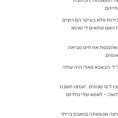
‬שזו‭ ‬ברכה‭ ‬כללית‭, ‬כמו‭ ‬שאומרים‭ ‬‮'‬ארבה‭ ‬את‭ ‬זרעכם‭ ‬כעפר‭ ‬הארץ‮'‬‭ ‬אך‭ ‬הברכה‭ ‬התממשה‭ ‬במלואה‭ – ‬לאמא‭ ‬שלי‭ ‬נולדו‭ ‬12‭