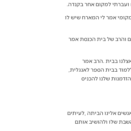
‬‮"‬תכניסו‭ ‬אורחים‭ ‬מעבר‭ ‬לרגיל‭, ‬מעבר‭ ‬לטבע‭ ‬שלכם‮"‬‭ ‬כשששמענו‭ ‬על‭ ‬הישראלים‭ ‬שמגיעים‭ ‬ללמוד‭ ‬בבית‭ ‬הספר‭ ‬לאנגלית‭,