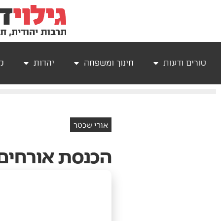
טורים ודעות
חינוך ומשפחה
יהדות
קר
אורי שכטר
הכנסת‭ ‬אורחים