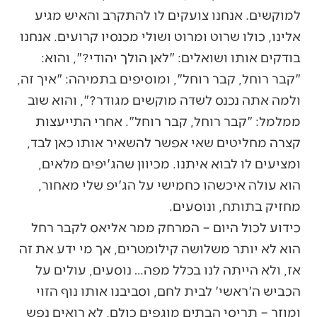
למוקשים. אנחנו צועקים לו להתקרב והאיש מגיע
אלינו, כולו שרוט ומרוט ושולי מכנסיו קרועים. אנחנו
בודקים אותו ושואלים: "לאן הולך יהודי?", והוא:
"קבר רוחל, קבר רוחל", ומוסיפים בתמיהה: "איך זה,
ולמה אתה נכנס לשדה מוקשים מגודר?", והוא שוב
ממלמל: "קבר רוחל, קבר רוחל". אחרי התייעצות
קצרה מחליטים שאי אפשר להשאיר אותו כאן לבד,
ומציעים לו לבוא איתנו. מכיוון שהג'יפים מלאים,
הוא עולה איכשהו כחמישי על הג'יפ שלי מאחור,
מחזיק בתותח, ונוסעים.
כידוע לכול היום – המרחק ממר אליאס לקבר רחל
הוא לא יותר משלושה קילומטרים, אך מי ידע את זה
אז, ולא הייתה לנו בכלל מפה… נוסעים, עולים על
הכביש ה'ראשי' לבית לחם, וסביבנו אותו נוף הזוי
ומוזר – תריסי הבתים מוגפים כולם, לא רואים נפש