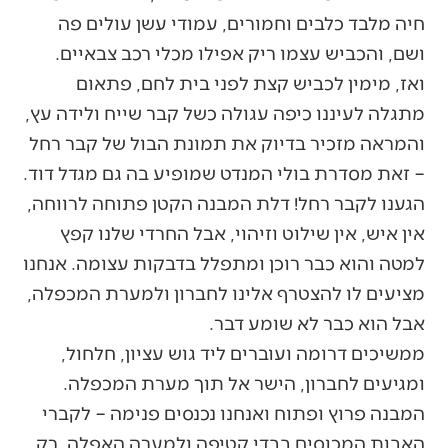
חיה מלבד כלבים וחמורים, עמודי עשן עולים פה
ושם, והכביש עצמו ריק אפילו מכלי רכב צבאיים.
ואז, מימין לכביש קצת לפני בית לחם, פתאום
מתגלה לעיננו כיפה עגולה כשל קבר שייח ולידה עץ,
והמראה מזכיר בדיוק את תמונת הבול של קבר רחל
– זאת מסדרת בולי המנדט שמופיע בה גם מגדל דוד.
הגענו לקבר רחל! דלת המבנה הקטן פתוחה לרווחה,
אין איש, אין שילוט וזיהוי, אבל החרדי שלנו קפץ
למטה והוא כבר רוכן ומתפלל בדבקות עצומה. אנחנו
מציעים לו להצטרף אלינו לחברון ולמערת המכפלה,
אבל הוא כבר לא שומע דבר.
ממשיכים דרומה ועוברים ליד גוש עציון, חלחול,
ומגיעים לחברון, הישר אל תוך מערת המכפלה.
המבנה פרוץ ופתוח ואנחנו נכנסים פנימה – לקברי
האבות המכוסים בבדי קטיפה ולמערה האפלה. רק