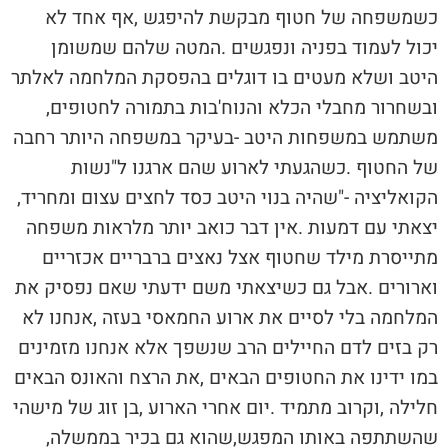
‬ובשחרור‭ ‬מחבלי‭ ‬הכלא‭ ‬והנוח'בות‭ ‬בתמורה‭ ‬לחטופים‭,
‬הקואליציה‮"‬‭- ‬שהיה‭ ‬בנוי‭ ‬היטב‭ ‬כסד‭ ‬לחצים‭ ‬עצום‭ ‬ומחריד‭,
‬שהשתתפה‭ ‬באותו‭ ‬המפגש‭,‬שהוא‭ ‬גם‭ ‬בכיר‭ ‬בממשלה‭,