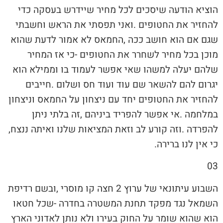
‬להפרדה‭. ‬וזה‭ ‬קורע‭ ‬לב‭ ‬וזאת‭ ‬המציאות‭ ‬שלנו‭ ‬ואיתה‭ ‬ננצח‭,
‬כי‭ ‬אין‭ ‬לנו‭ ‬ברירה‭.‬
03