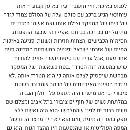
‬מינימליים‭ ‬בבריכה‭ ‬בביתם‭. ‬אפילו‭ ‬מי‭ ‬שבעד‭ ‬ההפגנות‭,