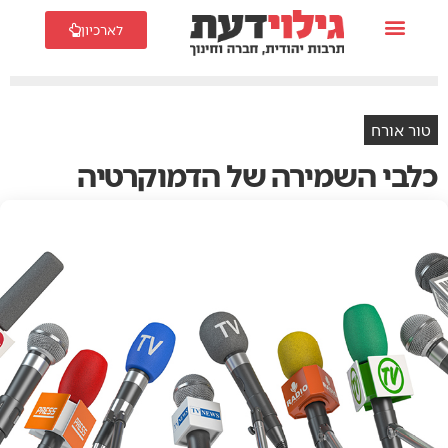
לארכיון
טור אורח
כלבי‭ ‬השמירה‭ ‬של‭ ‬הדמוקרטיה