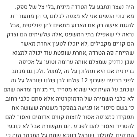
‬היה‭ ‬נעצר‭ ‬ונתבע‭ ‬על‭ ‬הטרדה‭ ‬מינית‭, ‬בלי‭ ‬צל‭ ‬של‭ ‬ספק‭.
‬לא‭ ‬כלבי‭ ‬השמירה‭ ‬של‭ ‬הדמוקרטיה‭ ‬אלא‭ ‬סתם‭ ‬כלבי‭ ‬רחוב‭,