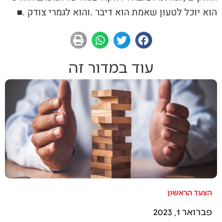
‬הוא‭ ‬יוכל‭ ‬לטעון‭ ‬שאמת‭ ‬הוא‭ ‬דיבר‭. ‬והוא‭ ‬לגמרי‭ ‬צודק‭. ‬
■
עוד במדור זה
הצעד הראשון
פברואר 1, 2023