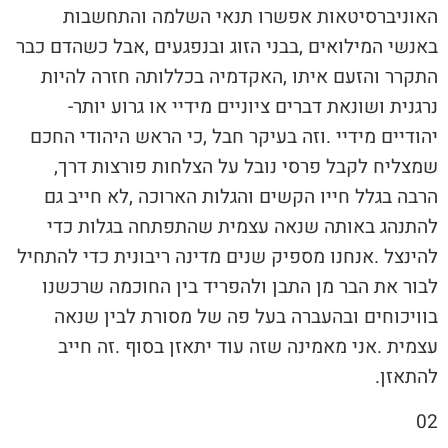
‬נרגנית‭ ‬ושונאת‭ ‬דברים‭ ‬ציוניים‭ ‬מידיי‭ ‬או‭ ‬גרוע‭ ‬יותר‭-
‬שמצליח‭ ‬לקבל‭ ‬פרסי‭ ‬נובל‭ ‬על‭ ‬הצלחות‭ ‬פורצות‭ ‬דרך‭,
‬להתאזן‭.‬
02