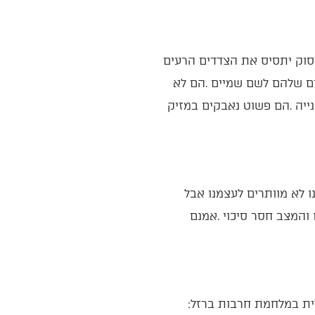
וכך‭ ‬גם‭ ‬בחשבון‭ ‬הנפש‭ ‬הלאומי‭: ‬ניתן‭ ‬לשרטט‭ ‬כמה‭ ‬שלבים‭ ‬פסיכולוגיים‭ ‬שעברו‭ ‬על‭ ‬החברה‭ ‬הישראלית‭ ‬במלחמת‭ ‬חרבות‭ ‬ברזל‭: