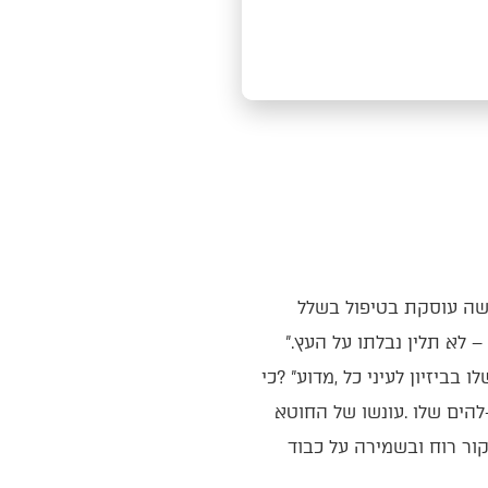
‬בעיות‭ ‬חברתיות‭ ‬ויש‭ ‬בה‭ ‬פסוק‭ ‬מכונן‭: ‬‮"‬כי‭ ‬יהיה‭ ‬באיש‭ ‬חטא‭ ‬משפט‭ ‬מוות‭ ‬והומת‭ ‬ותלית‭ ‬אותו‭ ‬על‭ ‬עץ‭ – ‬לא‭ ‬תלין‭ ‬נבלתו‭ ‬על‭ ‬העץ‮"‬‭.