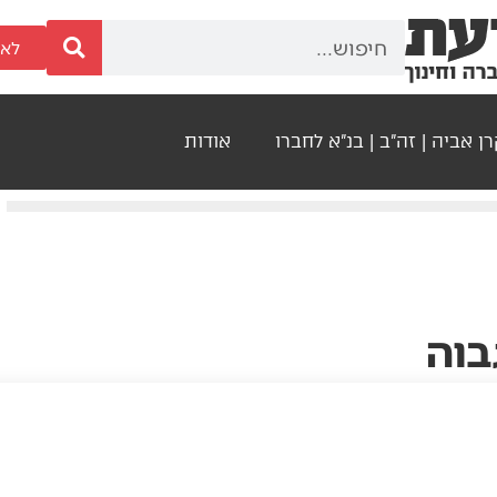
לאר
ן אביה | זה"ב | בנ"א לחברו
אודות
בוה