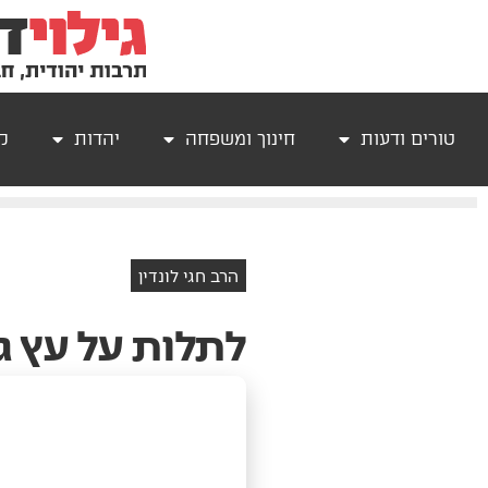
טורים ודעות
חינוך ומשפחה
יהדות
קר
הרב חגי לונדין
לתלות על עץ ג