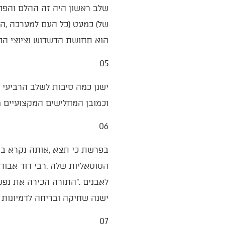
‬הוא‭ ‬תחושת‭ ‬הדשדוש‭ ‬וציוצי‭ ‬החולשה‭ ‬להפסיק‭ ‬את‭ ‬הלחימה‭.‬
05‭ ‬
‬וכמובן‭ ‬המחלישים‭ ‬המקצועיים‭ ‬מבית‭, ‬שלאחר‭ ‬התפכחות‭ ‬קלה‭, ‬חזרו‭ ‬לקוצר‭ ‬ראותם‭, ‬לשנאתם‭ ‬ולמחאתם‭.‬
06‭ ‬
‬ישנה‭ ‬שחיקה‭ ‬ובריחה‭ ‬לדמיונות‭ ‬שניתן‭ ‬להסתפק‭ ‬במחייה‭ ‬חלקית‭.‬
07‭ ‬