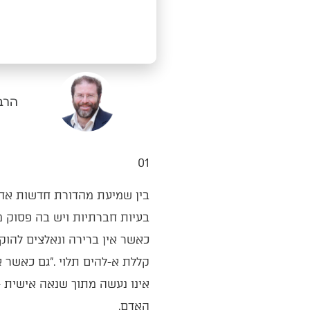
הרב 
01‭ ‬
‬האדם‭.‬