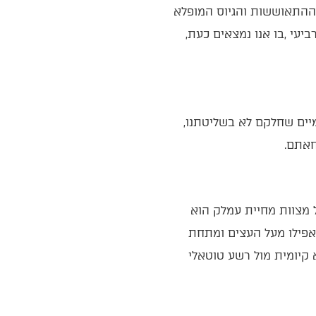
‬של‭ (‬כמעט‭) ‬כל‭ ‬העם‭ ‬למערכה‭, ‬השלב‭ ‬השלישי‭ ‬הוא‭ ‬הלחימה‭ ‬ההרואית‭ ‬ותחושת‭ ‬הניצחון‭, ‬והשלב‭ ‬הרביעי‭, ‬בו‭ ‬אנו‭ ‬נמצאים‭ ‬כעת‭,
ישנן‭ ‬כמה‭ ‬סיבות‭ ‬לשלב‭ ‬הרביעי‭: ‬התארכות‭ ‬אובייקטיבית‭ ‬של‭ ‬לחימה‭ ‬באזור‭ ‬מורכב‭, ‬לחצים‭ ‬בינלאומיים‭ ‬שחלקם‭ ‬לא‭ ‬בשליטתנו‭,