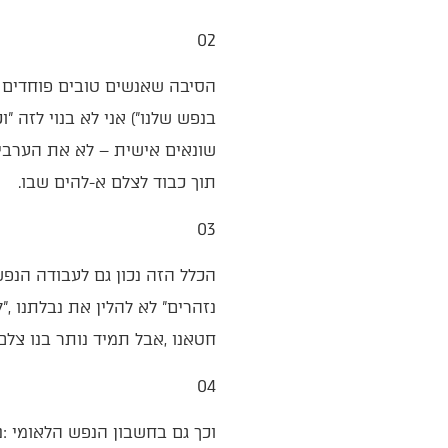
02‭ ‬
‬תוך‭ ‬כבוד‭ ‬לצלם‭ ‬א‭-‬להים‭ ‬שבו‭.‬
03‭ ‬
‬חטאנו‭, ‬אבל‭ ‬תמיד‭ ‬נותר‭ ‬בנו‭ ‬צלם‭ ‬א‭-‬להים‭, ‬ותמיד‭ ‬ניתן‭ ‬לתקן‭, ‬בעולם‭ ‬הזה‭ ‬או‭ ‬בעולם‭ ‬הבא‭.‬
04‭ ‬