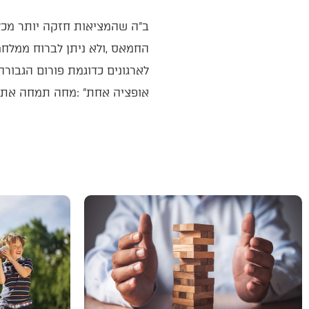
‬אופציה‭ ‬אחת‭: ‬‮"‬מחה‭ ‬תמחה‭ ‬את‭ ‬זכר‭ ‬עמלק‭ ‬מתחת‭ ‬לשמים‮"‬‭, ‬או‭ ‬בשפה‭ ‬מודרנית‭ ‬יותר‭: ‬זה‭ ‬או‭ ‬אנחנו‭ ‬או‭ ‬הם‭! ‬