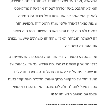
‬המלאכה‭, ‬ועבד‭ ‬עד‭ ‬שכלו‭ ‬כוחותיו‭. ‬כשחזר‭ ‬הביתה‭ ‬בחשיכה‭,
‬להאזין‭. ‬הוא‭ ‬אמר‭ ‬קריאת‭ ‬שמע‭ ‬ונפל‭ ‬שדוד‭ ‬על‭ ‬המיטה‭.
‬את‭ ‬העבודה‭ ‬השחורה‭.‬
ואז‭, ‬באמצע‭ ‬המאה‭ ‬ה‭-‬18‭, ‬התרחשה‭ ‬המהפכה‭ ‬התעשייתית‭.
‬עצמו‭ ‬עם‭ ‬משאב‭ ‬חדש‭: ‬
זמן‭ ‬פנוי
‭.‬
הזדמנות לצמיחה או מוצר צריכה?