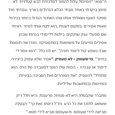
‬בחיוך‭, ‬‮"‬
מי‭ ‬שעסוק‭ – ‬לא‭ ‬מעסיק‮"‬‭. ‬
אסיר‭ ‬שלא‭ ‬עסוק‭ ‬ביצירה‭,
‬מתחיל‭ ‬‮"‬להעסיק‮"‬‭ ‬את‭ ‬הסוהרים‭ ‬ואת‭ ‬הסביבה‭ ‬בבעיות‭,
‬במזימות‭ ‬ובמחשבות‭ ‬שליליות‭.‬‭ ‬
‬מְבִיאָה‭ ‬לִידֵי‭ ‬שִׁעֲמוּם‭, ‬וְהַשִּׁעֲמוּם‭ ‬מֵבִיא‭ ‬לִידֵי‭ ‬חֵטְא‮"‬‭.‬