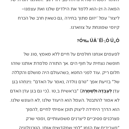
‬המאה‭ ‬ה‭-‬21‭ ‬הוא‭ ‬ללמד‭ ‬את‭ ‬הילדים‭ ‬שלנו‭ ‬ואת‭ ‬עצמנו‭ –
‬קיומי‭ ‬שמונחת‭ ‬על‭ ‬צווארנו‭.‬
Ó‰ ÚÂ˘ÈÌ ·‚Ô Ú„Ô?
‬עֵדֶן‭ ‬
לְעָבְדָהּ‭ ‬וּלְשָׁמְרָהּ
‬לא‭ ‬אמור‭ ‬להתבטל‭. ‬העמל‭ ‬הוא‭ ‬היעוד‭ ‬שלנו‭, ‬לא‭ ‬העונש‭ ‬שלנו‭.