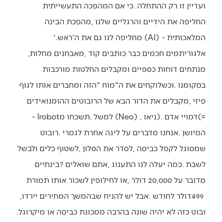
‬המלאכותית‭ (‬AI‭) ‬‭- ‬מחליפה‭ ‬לנו‭ ‬גם‭ ‬את‭ ‬ה‮'‬ראש‮'‬‭.‬
אלגוריתמים‭ ‬חכמים‭ ‬כבר‭ ‬כותבים‭ ‬קוד‭, ‬מאבחנים‭ ‬מחלות‭,
(=‬דמויי‭ ‬אדם‭). ‬ניאו‭ (‬Neo‭) ‬‭, ‬למשל‭. ‬תשכחו‭ ‬מ‭-‬‭ ‬Irobot‭
‬499‭ ‬דולר‭ ‬לחודש‭. ‬אבל‭ ‬יש‭ ‬להניח‭ ‬שבהמשך‭ ‬המחירים‭ ‬יירדו‭,
‬ובוט‭ ‬כזה‭ ‬לא‭ ‬יהיה‭ ‬שונה‭ ‬בהרבה‭ ‬ממכונת‭ ‬כביסה‭ ‬או‭ ‬מיקרוגל‭.