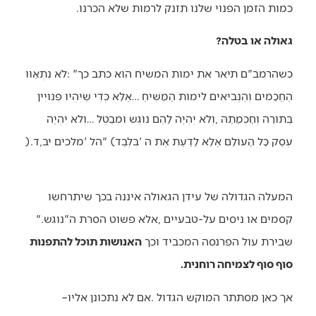
‬כמות‭ ‬הזמן‭ ‬הפנוי‭ ‬שלנו‭ ‬תזנק‭ ‬לרמות‭ ‬שלא‭ ‬הכרנו‭.‬
גאולה או בטלה?
‬עֵסֶק‭ ‬כָּל‭ ‬הָעוֹלָם‭ ‬אֶלָּא‭ ‬לָדַעַת‭ ‬אֶת‭ ‬ה‮'‬‭ ‬בִּלְבַד‮"‬‭ (‬הל‮'‬‭ ‬מלכים‭ ‬יב‭,‬ד‭).
‬קסמים‭ ‬או‭ ‬ניסים‭ ‬על‭-‬טבעיים‭, ‬אלא‭ ‬פשוט‭ ‬הסרת‭ ‬ה‮"‬נוגש‮"‬‭.
‬שבירת‭ ‬עול‭ ‬הפרנסה‭ ‬המכביד‭ ‬וכך‭ ‬
‬סוף‭ ‬סוף‭ ‬לצמיחה‭ ‬רוחנית‭.‬
אך‭ ‬כאן‭ ‬מסתתר‭ ‬המוקש‭ ‬הגדול‭. ‬אם‭ ‬לא‭ ‬נתכונן‭ ‬אליו‭ –