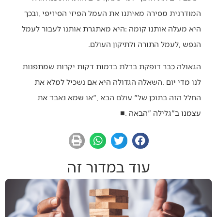
‬הנפש‭, ‬לעמל‭ ‬התורה‭ ‬ולתיקון‭ ‬העולם‭.‬
‬עצמנו‭ ‬ב‮"‬גלילה‮"‬‭ ‬הבאה‭. ‬
■
עוד במדור זה