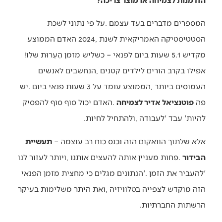
‬מקדיש‭ ‬5.1‭ ‬שעות‭ ‬ביום‭ ‬לפנאי‭ – ‬כשליש‭ ‬מזמן‭ ‬
הָעֵרוּת
‭ ‬שלו‭!
‬פה‭ ‬
פוטנציאל‭ ‬אדיר‭ ‬לצמיחה
‬להיות‭ ‬‮'‬עבד‮'‬‭ ‬לעבודה‭, ‬ולהתחיל‭ ‬לחיות‭. ‬
אלא‭ ‬שלתוך‭ ‬הוואקום‭ ‬הזה‭ ‬נכנס‭ ‬כוח‭ ‬רב‭ ‬עוצמה‭ – ‬
‬הבידור
‬הרשתות‭ ‬החברתיות‭. ‬