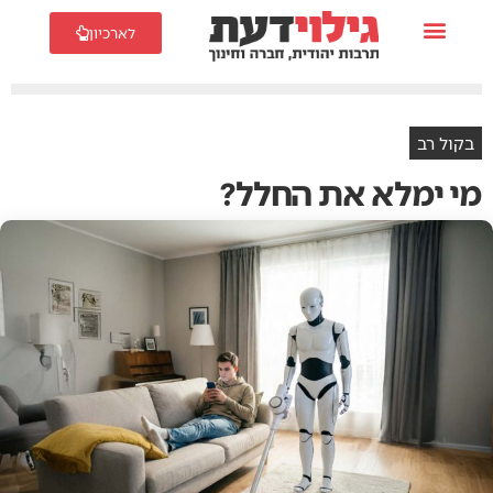
לארכיון
בקול רב
מי ימלא את החלל?