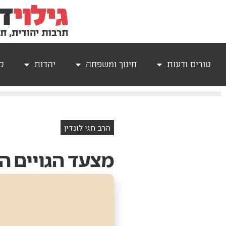
טורים ודעות
חינוך ומשפחה
יהדות
קר
הרב חגי לונדין
מצעד‭ ‬הגויים‭ ‬הרבים