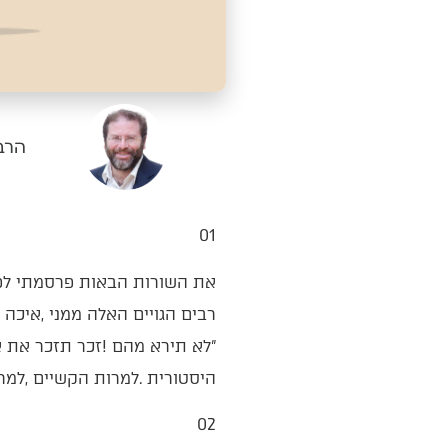
הרב 
01‭ ‬
‬היסטורית‭. ‬למרות‭ ‬הקשיים‭, ‬למרות‭ ‬הכאבים‭ ‬‮–‬‭ ‬בסוף‭ ‬תמיד‭ ‬יוצאים‭ ‬מהמֵיצרים‭!‬
02‭ ‬