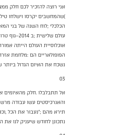
‬נשכח‭ ‬את‭ ‬האיום‭ ‬הגדול‭ ‬ביותר‭ ‬שמרחף‭ ‬כל‭ ‬העת‭ ‬‮–‬‭ ‬שהקרמבו‭ ‬יאזל‭ ‬מהחנויות‭…‬
03‭ ‬
‬נתכונן‭ ‬לחודש‭ ‬שיעניק‭ ‬לנו‭ ‬את‭ ‬הכוח‭ ‬לצאת‭ ‬מהמיצרים‭: ‬חודש‭ ‬א"ב‭ ‬אלו‭ ‬ראשי‭ ‬תיבות‭ ‬‮–‬‭ ‬אלול‭ ‬בא‭! ‬הוא‭ ‬ממש‭ ‬כאן‭…‬