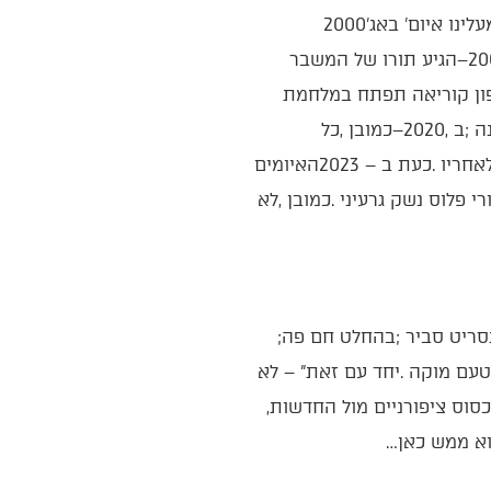
אני‭ ‬רוצה‭ ‬להזכיר‭ ‬לכם‭ ‬חלק‭ ‬ממצעד‭ ‬הפחדים‭ ‬והאיומים‭ ‬מתחילת‭ ‬המאה‭ ‬ה20‭: ‬בשנת‭ ‬2000‭ ‬ריחף‭ ‬מעלינו‭ ‬איום‭ ‬‮'‬באג‭ ‬2000‮'‬‭
אל‭ ‬תתבלבלו‭. ‬חלק‭ ‬מהאיומים‭ ‬אכן‭ ‬עלולים‭ ‬להתממש‭ ‬ונשלם‭ ‬מחיר‭ ‬לא‭ ‬פשוט‭. ‬מלחמה‭ ‬בצפון‭ ‬היא‭ ‬תסריט‭ ‬סביר‭; ‬בהחלט‭ ‬חם‭ ‬פה‭;
‬תירא‭ ‬מהם‮"‬‭; ‬נעבור‭ ‬את‭ ‬הכל‭, ‬וככל‭ ‬הנראה‭ ‬בנזק‭ ‬פחוּת‭ ‬ממה‭ ‬שאנו‭ ‬נוטים‭ ‬לדמיין‭. ‬בינתיים‭, ‬במקום‭ ‬לכסוס‭ ‬ציפורניים‭ ‬מול‭ ‬החדשות‭,