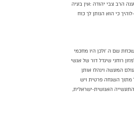
‬צורך‭ ‬לחזור‭ ‬בתשובה‭. ‬אבל‭ ‬הדברים‭ ‬הללו‭ ‬יתבטאו‭ ‬במערכות‭ ‬כדוגמת‭ ‬‮'‬כיפת‭ ‬ברזל‮'‬‭, ‬פאר‭ ‬החשיבה‭ ‬והתעשייה‭ ‬האנושית‭-‬ישראלית‭,