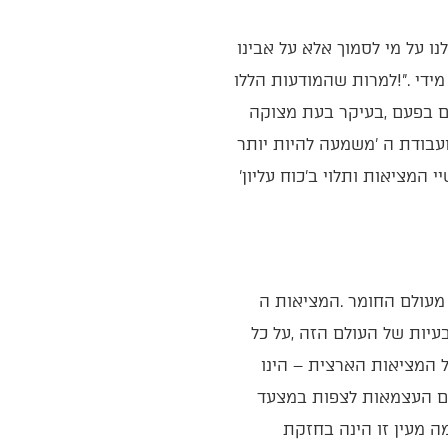
‬ויותר‭ ‬רוחני‭. ‬מכיוון‭ ‬שכך‭ ‬‮–‬‭ ‬ככל‭ ‬שאדם‭ ‬הינו‭ ‬מנותק‭ ‬יותר‭ ‬ממערכות‭ ‬העולם‭ ‬הזה‭, ‬חסר‭ ‬אונים‭ ‬מול‭ ‬קשיי‭ ‬המציאות‭ ‬ותלוי‭ ‬ב'כוח‭ ‬עליון‮'‬‭