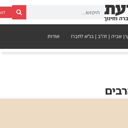
לאר
ן אביה | זה"ב | בנ"א לחברו
אודות