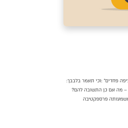
את‭ ‬השורות‭ ‬הבאות‭ ‬פרסמתי‭ ‬לפני‭ ‬שנה‭ ‬בדיוק‭, ‬ערב‭ ‬פרשת‭ ‬‮"‬עקב‮"‬‭: ‬פרשת‭ ‬עקב‭ ‬שנקרא‭ ‬השבת‭ ‬מציפה‭ ‬פחדים‭: ‬‮"‬וכי‭ ‬תאמר‭ ‬בלבבך‭:
‬רבים‭ ‬הגויים‭ ‬האלה‭ ‬ממני‭, ‬איכה‭ ‬אוכל‭ ‬להורישם‭?‬‮"‬‭. ‬ישנם‭ ‬‮"‬גויים‭ ‬רבים‮"‬‭ – ‬איומים‭ ‬רבים‭ ‬בכל‭ ‬המובנים‭ – ‬מה‭ ‬אם‭ ‬כן‭ ‬התשובה‭ ‬להם‭?