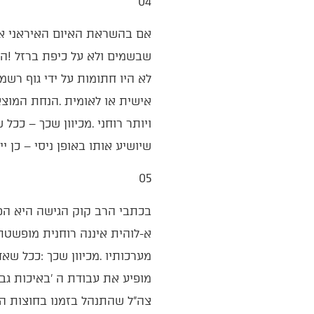
04‭ ‬
‬שיושיע‭ ‬אותו‭ ‬באופן‭ ‬ניסי‭ ‬‮–‬‭ ‬כן‭ ‬ייטב‭.‬
05‭ ‬