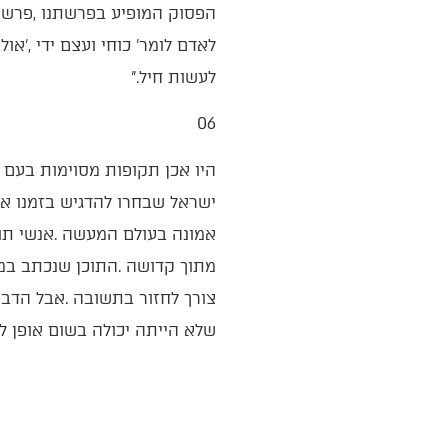
‬לאדם‭ ‬לומר‭ ‬‮'‬כוחי‭ ‬ועצם‭ ‬ידי‮'‬‭, ‬אולם‭ ‬בתנאי‭ ‬שלא‭ ‬נשכח‭ ‬להוסיף‭ ‬את‭ ‬המשך‭ ‬הפסוק‭: ‬‮"‬וזכרת‭ ‬את‭ ‬ה‮'‬‭
‬לעשות‭ ‬חיל‮"‬‭.‬
06‭ ‬
‬שלא‭ ‬הייתה‭ ‬יכולה‭ ‬בשום‭ ‬אופן‭ ‬להיווצר‭ ‬בלעדי‭ ‬ה‮'‬‭