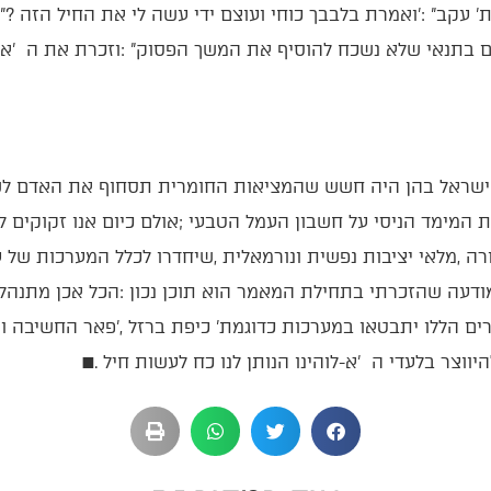
‬א‭-‬לוהינו‭ ‬הנותן‭ ‬לנו‭ ‬כח‭ ‬לעשות‭ ‬חיל‭. ‬
■