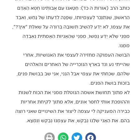
כותב הרב (אורות ה כד): חָטָאנוּ עִם אֲבוֹתֵינוּ חֵטְא הָאָדָם
הָרִאשׁוֹן, שֶׁנִּתְנַכֵּר לְעַצְמִיּוּתוֹ, שֶׁפָּנָה לְדַעְתּוֹ שֶׁל נָחָשׁ, וְאִבֵּד
אֶת עַצְמוֹ, לֹא יָדַע לְהָשִׁיב תְּשׁוּבָה בְּרוּרָה עַל שְׁאֵלַת "אַיֶךָּ?",
מִפְּנֵי שֶׁלֹּא יָדַע נַפְשׁוֹ, מִפְּנֵי שֶׁהָאֲנִיּוּת הָאֲמִתִּית נֶאֶבְדָה
מִמֶּנּוּ.
הבושה העמוקה מחזירה לעצמי את האנושיות, אחרי
שהייתי נע ונד בארץ הנוכרייה של האחרים והאלהים
שלהם. שכחתי את עצמי אבל הנני, אני שב בבושת פנים,
בזכות בושת הפנים.
לא מתוך תחושת אשמה הנוטלת ממני את הכוח לשנות
וההופכת אותי לחסר אונים, אלא מתוך לקיחת אחריות
כבירה המעניקה לי עצמה ליצור את השינויים שאני רוצה
בהם. אֶת הָאֲנִי שֶׁלָּנוּ נְבַקֵּשׁ, אֶת עַצְמֵנוּ נְבַקֵּשׁ וְנִמְצָא.