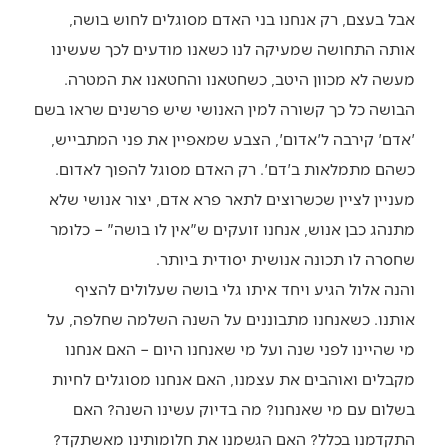
אבל בעצם, רק אנחנו בני האדם מסוגלים לחוש בושה,
אותה התחושה שמעיקה לנו כשאנו מודעים לכך שעשינו
מעשה לא מכוון היטב, כשחטאנו והחטאנו את המטרה.
הבושה כל כך קשורה למין האנושי שיש פרשנים שראו בשם
'אדם' קירבה ל'אדום', הצבע שמאפיין את פני המתבייש,
כשהם מתמלאות ב'דם'. רק האדם מסוגל להפוך לאדום.
מעניין לציין שכשרוצים לתאר פרא אדם, יצור אנושי שלא
מתנהג כבן אנוש, אנחנו זועקים ש"אין לו בושה" – כלומר
שחסרה לו תכונה אנושית יסודית ביותר.
והנה אלול הגיע ויחד איתו גלי בושה שעלולים להציף
אותנו. כשאנחנו מתבוננים על השנה השלמה שחלפה, על
מי שהיינו לפני שנה ועל מי שאנחנו היום – האם אנחנו
מקבלים ואוהבים את עצמנו, האם אנחנו מסוגלים לחיות
בשלום עם מי שאנחנו? מה בדיוק עשינו השנה? האם
התקדמנו בכלל? האם הגשמנו את חלומותינו מאשתקד?