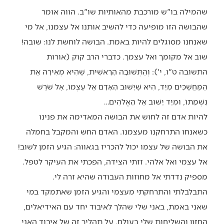
שהמילה בו"ש מורכבת מהאותיות שו"ב. הווה אומר
שהבושה הזו מופיעה כדי להשיב אותנו אל עצמנו, אל מי
שאנחנו מסוגלים להיות באמת. הבושה לוחשת לנו: שובה!
שוב אל מקומך ואל עצמך. כדברי הרב קוק (אורות
התשובה ט"ו, י'): וְהַתְּשׁוּבָה הָרָאשִׁית, שֶׁהִיא מְאִירָה אֶת
הַמַּחֲשַׁכִּים מִיָּד, הִיא שֶׁיָּשׁוּב הָאָדָם אֶל עַצְמוֹ, אֶל שֹׁרֶשׁ
נִשְׁמָתוֹ, וּמִיָּד יָשׁוּב אֶל הָאֱלֹהִים…
להיות אדם זה לחוש את הבושה המאדימה את פנינו
כשאנחו התרחקנו מעצמנו. האדם החש והמקבל בחמלה
את הבושה של עצמו יכול להכריז בגאווה: הגיע הזמן לשוב!
אל עצמי ואל אלהי. זזתי הצידה, הפכתי את העיקר לטפל.
מספיק נדדתי אל מחוזות העבודה שהיא זרה לי.
התבלבלתי והתרחקתי מעצמי והגיע הזמן שאתמקד במי
שאני באמת, באני שלי שהלך לאיבוד יחד עם האידיאלים,
החזון והשליחות שלי בעולם. על תהליך זה של איבוד האני