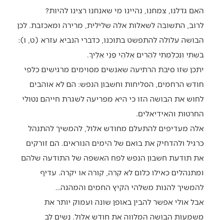
האם גדלנו, צמחנו, נהיינו מי שאנחנו רצינו להיות?
לרוב, התשובה לשאלות אלה שלילית, מרירה ומאכזבת. לכן
הבושה עלולה להתפשט בתוכנו, כדברי הנביא עזרא (ט, ו):
בֹּשְׁתִּי וְנִכְלַמְתִּי לְהָרִים אֱלֹהַי פָּנַי אֵלֶיךָ.
יתכן שזו סיבת הרתיעה שאנשים מסוימים מרגישים כלפי
חודש הרחמים, הסליחות וחשבון הנפש: הם לא אוהבים
לחוש את הבושה הזו כי היא מפריעה לשגרת חייהם נטולי
החרטות והאידיאלים.
אלה מעדיפים להתעלם מחודש אלול, להמשיך להתנהל
כרגיל ולהדחיק את בואם של הימים הנוראים. הם זורקים
את תודעת חשבון הנפש לפח האשפה של התודעה שלהם
ומתנהלים כאילו כלום לא קרה, קורה או יקרה. עדיף
להמשיך להנות משלהי הקיץ החמים והמהנה…
אבל אולי אפשר להבין באופן שונה ועמוק יותר את
משמעות הבושה המלווה את חודש אלול. נשים לב