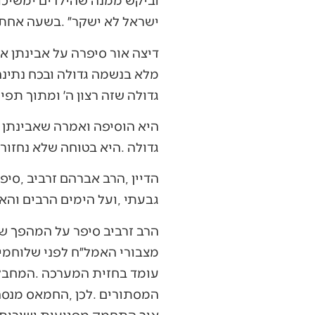
‬ישראל‭ ‬לא‭ ‬ישקר״‭. ‬בשעה‭ ‬אחת‭-‬עשרה‭ ‬לפני‭ ‬הצהריים‭ ‬נפגע‭ ‬מאש‭ ‬אחד‭ ‬המחבלים‭ ‬ונהרג‭.‬
‬גדולה‭ ‬שזה‭ ‬רצון‭ ‬ה׳‭ ‬ומתוך‭ ‬תפילה‭ ‬שה׳‭ ‬ישמור‭ ‬עליו‭ ‬ויחזיר‭ ‬אותו‭ ‬לשלום‭ ‬לחיק‭ ‬המשפחה‭ ‬האוהבת‭.‬
‬גדולה‭. ‬היא‭ ‬בטוחה‭ ‬שלא‭ ‬נחזור‭ ‬למקום‭ ‬שבו‭ ‬הכל‭ ‬התחיל‭.‬
‬גבעתי‭, ‬ועל‭ ‬הימים‭ ‬הרבים‭ ‬והארוכים‭ ‬בהם‭ ‬הוא‭ ‬מזרבב‭ ‬את‭ ‬קיני‭ ‬המחבלים‭, ‬רבי‭ ‬הקומות‭, ‬בזה‭ ‬אחר‭ ‬זה‭.‬