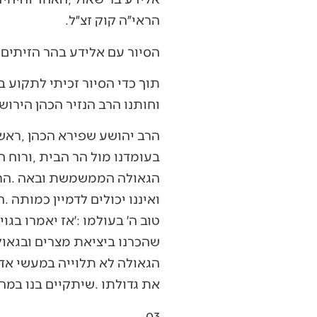
‬הראי״ה‭ ‬קוק‭ ‬זצ״ל‭.‬
הסיור‭ ‬עם‭ ‬אלידע‭ ‬בהר‭ ‬הזיתים‭ ‬מלמד‭ ‬אותנו‭ ‬פרקים‭ ‬גדולים‭ ‬וחשובים‭ ‬בגאולת‭ ‬ישראל‭.‬
‬וחותנו‭ ‬הרב‭ ‬הנזיר‭ ‬הכהן‭ ‬הירושלמי‭, ‬תלמידו‭ ‬של‭ ‬הראי״ה‭. ‬
‬את‭ ‬גדולתו‭. ‬שיתקיים‭ ‬בנו‭ ‬במהרה‭ – ‬בע״ה‭ – ‬׳בעיתה‭ ‬אחישנה׳‭.‬
03‭ ‬