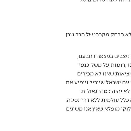
הרב‭ ‬יהושע‭ ‬שפירא‭ ‬הכהן‭, ‬ראש‭ ‬ישיבת‭ ‬רמת‭ ‬גן‭, ‬זיכה‭ ‬אותנו‭ ‬בדברי‭ ‬תורה‭ ‬מרגשים‭ ‬תוך‭ ‬שאנו‭ ‬ניצבים‭ ‬במצפה‭ ‬רחבעם‭,
‬שהכרנו‭ ‬ביציאת‭ ‬מצרים‭ ‬ובגאולה‭ ‬של‭ ‬קיבוץ‭ ‬הגלויות‭ ‬המצומצם‭ ‬בבית‭ ‬שני‭, ‬זו‭ ‬תהיה‭ ‬מהפכה‭ ‬כלל‭ ‬עולמית‭ ‬ללא‭ ‬דרך‭ ‬נסיגה‭.