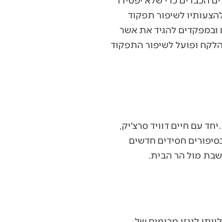
את‭ ‬שמחת‭ ‬השבת‭ ‬הובילו‭ ‬ישראל‭ ‬ויפה‭ ‬פרנס‭ ‬יחד‭ ‬עם‭ ‬בנם‭ ‬המתוק‭ ‬חי‭ ‬פרנס‭ ‬בעל‭ ‬קול‭ ‬הזמיר‭. ‬יחד‭ ‬עם‭ ‬חיים‭ ‬דוויד‭ ‬סרצ׳יק‭,