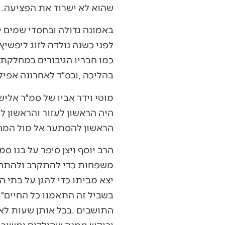
‬שהוא‭ ‬לא‭ ‬ישרוד‭ ‬את‭ ‬הפציעה‭.‬
‬בהליכה‭, ‬ובס״ד‭ ‬לאחרונה‭ ‬אפילו‭ ‬התחיל‭ ‬לרוץ‭.‬
‬הראשון‭ ‬להסתער‭ ‬אל‭ ‬מול‭ ‬המחבלים‭ ‬ולהילחם‭ ‬עד‭ ‬טיפת‭ ‬דמו‭ ‬האחרונה‭.‬