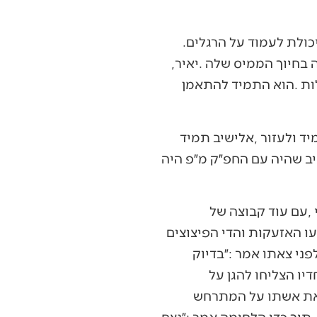
באמונה‭ ‬גדולה‭ ‬ובחסדי‭ ‬שמים‭ ‬יאיר‭ ‬עבר‭ ‬ניתוחים‭ ‬וטיפולים‭ ‬כואבים‭ ‬מאד‭ ‬שהחזירו‭ ‬לו‭ ‬את‭ ‬היכולת‭ ‬לעמוד‭ ‬על‭ ‬הרגלים‭.
‬לפני‭ ‬כשנה‭ ‬נולדה‭ ‬לזוג‭ ‬ליפשיץ‭ ‬בת‭ ‬מתוקה‭, ‬שמוסיפה‭ ‬לאסתר‭ ‬וליאיר‭ ‬עוד‭ ‬כוחות‭ ‬של‭ ‬שמחה‭ ‬בחיוך‭ ‬הממיס‭ ‬שלה‭. ‬יאיר‭,