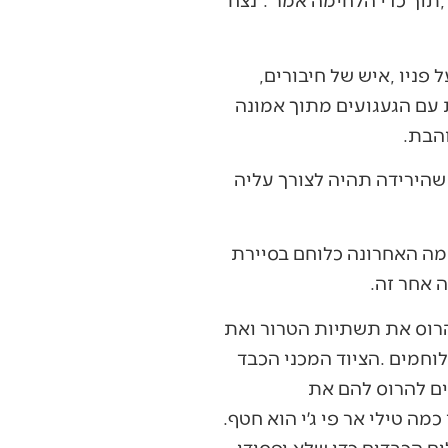
דיצה‭ ‬אור‭ ‬סיפרה‭ ‬על‭ ‬אבינתן‭ ‬אור‭ ‬שיחי׳‭, ‬בנה‭ ‬המופלא‭, ‬בחור‭ ‬חכם‭ ‬ויפה‭ ‬תואר‭, ‬חיוך‭ ‬תמידי‭ ‬על‭ ‬פניו‭, ‬איש‭ ‬של‭ ‬חיבורים‭,
‬המסתורים‭. ‬לכן‭, ‬החמאס‭ ‬מנסה‭ ‬בכל‭ ‬כוחו‭ ‬שנותר‭ ‬לפגוע‭ ‬במפעילי‭ ‬הצמ״ה‭. ‬הרב‭ ‬זרביב‭ ‬סיפר‭ ‬כמה‭ ‬טילי‭ ‬אר‭ ‬פי‭ ‬ג׳י‭ ‬הוא‭ ‬חטף‭.