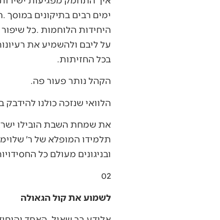
‬בכל‭ ‬החזיתות‭. ‬
הקהל‭ ‬נותר‭ ‬פעור‭ ‬פה‭.‬
הלוואי‭ ‬שנזכה‭ ‬כולנו‭ ‬להידבק‭ ‬במידות‭ ‬של‭ ‬גיבורים‭ ‬אלו‭.‬
‬ובניגונים‭ ‬מעולם‭ ‬כל‭ ‬החסידויות‭ ‬והפיוטים‭, ‬והרימו‭ ‬לגבהים‭ ‬חדשים‭ ‬את‭ ‬הרוח‭ ‬הגדולה‭ ‬של‭ ‬השבת‭ ‬מול‭ ‬הר‭ ‬הבית‭. ‬
02‭ ‬
לשמוע את קול הגאולה