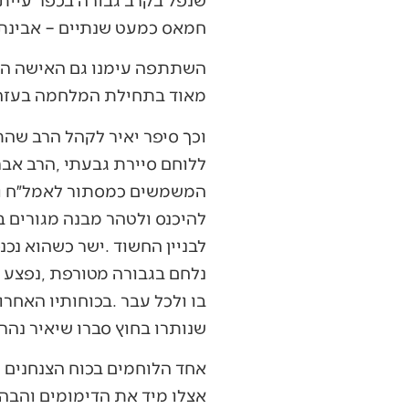
‬חמאס‭ ‬כמעט‭ ‬שנתיים‭ – ‬אבינתן‭ ‬שיחי׳‭, ‬וגם‭ ‬סבא‭ ‬וסבתא‭ ‬של‭ ‬איתן‭ ‬מור‭ ‬שיחי׳‭, ‬המוחזק‭ ‬גם‭ ‬הוא‭ ‬בידי‭ ‬המחבלים‭ ‬הארורים‭. ‬
‬מאוד‭ ‬בתחילת‭ ‬המלחמה‭ ‬בעזה‭. ‬
‬שנותרו‭ ‬בחוץ‭ ‬סברו‭ ‬שיאיר‭ ‬נהרג‭ ‬ולכן‭ ‬הם‭ ‬זרקו‭ ‬לחדר‭ ‬רימון‭ ‬רסס‭, ‬כדי‭ ‬לפגוע‭ ‬במחבלים‭ ‬וכדי‭ ‬ש׳גופתו׳‭ ‬של‭ ‬יאיר‭ ‬לא‭ ‬תיחטף‭. ‬