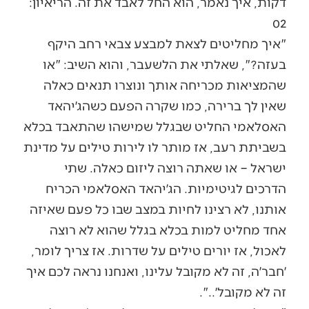
דקות, איך נאמר, הוא החל לאבד את זה. הריאיון:
02
"איך מחליטים לצאת למבצע צבאי רחב היקף
בעזה?", שאלתי את הלשעבר, והוא השיב: "או
שהמציאות מכריחה אותך ונוצרו תנאים כאלה
שאין לך ברירה, כמו שקרה הפעם כשהג׳יהאד
האסלאמי החליט שבגלל שמישהו שהתאבד בכלא
בשביתת רעב, אז מותר לו לירות טילים על מדינת
ישראל – או שאתה רוצה ליזום כאלה. שתי
הדרכים לגיטימיות. הג׳יהאד האסלאמי הכריח
אותנו, לא רצינו לחיות במצב שבו כל פעם שאיזה
אחד מחליט למות בכלא בגלל שהוא לא רוצה
לאכול, אז יורים טילים על שדרות. אז צריך לומר,
׳חבר׳ה, זה לא מקובל עלינו, ואנחנו נראה לכם איך
זה לא מקובל׳..".