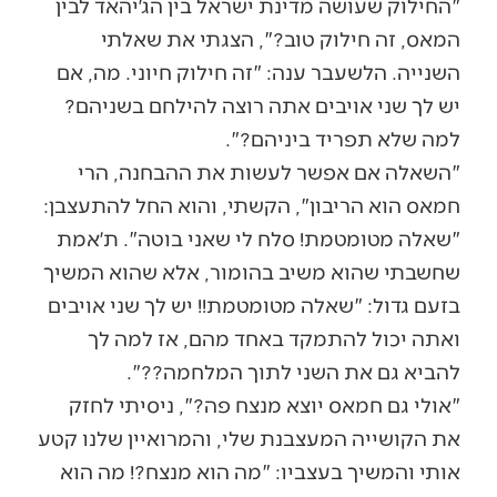
"החילוק שעושה מדינת ישראל בין הג׳יהאד לבין
המאס, זה חילוק טוב?", הצגתי את שאלתי
השנייה. הלשעבר ענה: "זה חילוק חיוני. מה, אם
יש לך שני אויבים אתה רוצה להילחם בשניהם?
למה שלא תפריד ביניהם?".
"השאלה אם אפשר לעשות את ההבחנה, הרי
חמאס הוא הריבון", הקשתי, והוא החל להתעצבן:
"שאלה מטומטמת! סלח לי שאני בוטה". ת׳אמת
שחשבתי שהוא משיב בהומור, אלא שהוא המשיך
בזעם גדול: "שאלה מטומטמת!! יש לך שני אויבים
ואתה יכול להתמקד באחד מהם, אז למה לך
להביא גם את השני לתוך המלחמה??".
"אולי גם חמאס יוצא מנצח פה?", ניסיתי לחזק
את הקושייה המעצבנת שלי, והמרואיין שלנו קטע
אותי והמשיך בעצביו: "מה הוא מנצח?! מה הוא