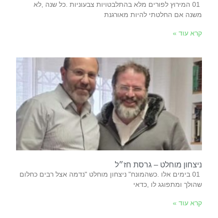
‬משנה‭ ‬אם‭ ‬החלטתי‭ ‬להיות‭ ‬מאורגנת‭
קרא עוד »
ניצחון מוחלט – גרסת חז״ל
‬שהולך‭ ‬ומתפוגג‭ ‬לו‭, ‬כדאי‭
קרא עוד »