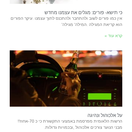
כי תישא- פורים: מגלים את עצמנו מחדש
‬הוא‭ ‬קריאת‭ ‬המגילה‭. ‬המילה‭ ‬‮'‬מגילה‮'‬‭
קרא עוד »
על אלכוהול ונהיגה
הרשות‭ ‬הלאומית‭ ‬מפרסמת‭ ‬באמצעי‭ ‬התקשורת‭ ‬כי‭ ‬כ‭-‬70‭ ‬אחוז‭ !!
‬מבני‭ ‬הנוער‭ ‬צורכים‭ ‬אלכוהול‭, ‬ובכמויות‭ ‬גדולות‭.