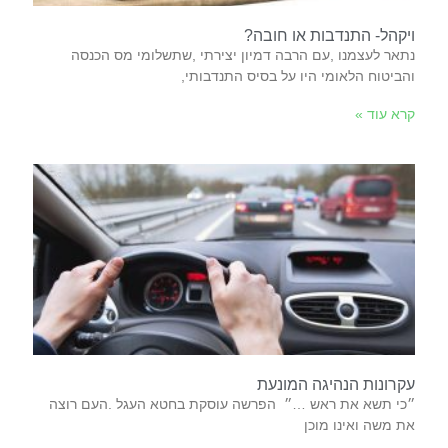
ויקהל- התנדבות או חובה?
‬והביטוח‭ ‬הלאומי‭ ‬היו‭ ‬על‭ ‬בסיס‭ ‬התנדבותי‭,
קרא עוד »
עקרונות הנהיגה המונעת
‬את‭ ‬משה‭ ‬ואינו‭ ‬מוכן‭