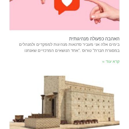
האהבה כפעולה מנהיגותית
‬במסגרת‭ ‬חברת‭ ‬‮"‬טורוס‮"‬‭. ‬אחד‭ ‬הנושאים‭ ‬המרכזיים‭ ‬שאנחנו‭
קרא עוד »