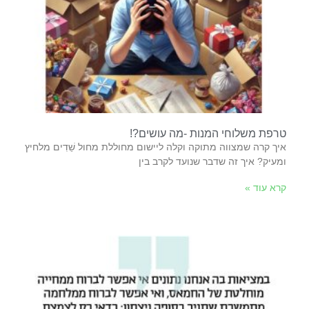
טרפת משלוחי המנות -מה עושים?!
‬ומעיק‭?‬ איך‭ ‬זה‭ ‬שדבר‭ ‬שנועד‭ ‬לקרב‭ ‬בין‭
קרא עוד »