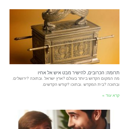
תרומה: הכרובים, להישיר מבט איש אל אחיו
מה‭ ‬המקום‭ ‬הקדוש‭ ‬ביותר‭ ‬בעולם‭? ‬ארץ‭ ‬ישראל‭. ‬ובתוכה‭? ‬ירושלים‭.
‬ובתוכה‭? ‬בית‭ ‬המקדש‭. ‬ובתוכו‭? ‬קודש‭ ‬הקדשים‭.
קרא עוד »