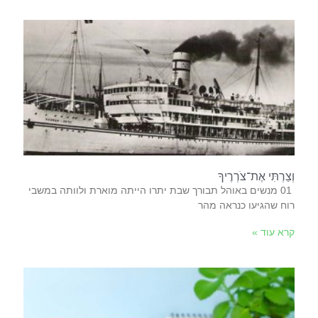
וְצַרְתִּי אֶת־צֹרְרֶיךָ
‬רוח‭ ‬שהגיעו‭ ‬כנראה‭ ‬מהר‭
קרא עוד »