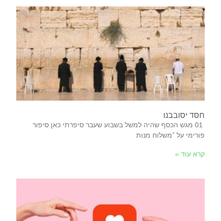
חסד יסובבנו ‬
‬פורימי‭ ‬על‭ ‬׳משלוח‭ ‬מנות‭
קרא עוד »