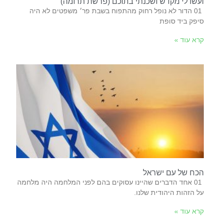
ועשו לי מקדש ושכנתי בתוכם (פרשת תרומה)
‬סיפק‭ ‬ביד‭ ‬סופת‭
קרא עוד »
הכח של עם ישראל
‬על‭ ‬הזהות‭ ‬היהודית‭ ‬שלנו‭.‬
קרא עוד »