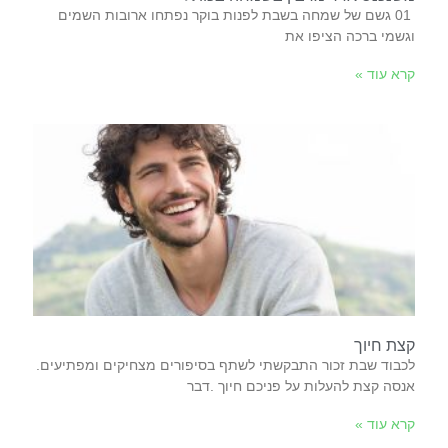
‬וגשמי‭ ‬ברכה‭ ‬הציפו‭ ‬את‭
קרא עוד »
קצת חיוך
אנסה‭ ‬קצת‭ ‬להעלות‭ ‬על‭ ‬פניכם‭ ‬חיוך‭. ‬דבר‭
קרא עוד »