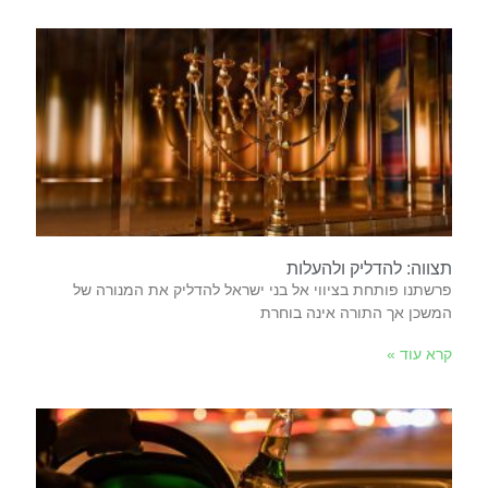
תצווה: להדליק ולהעלות
‬המשכן‭ ‬אך‭ ‬התורה‭ ‬אינה‭ ‬בוחרת‭
קרא עוד »