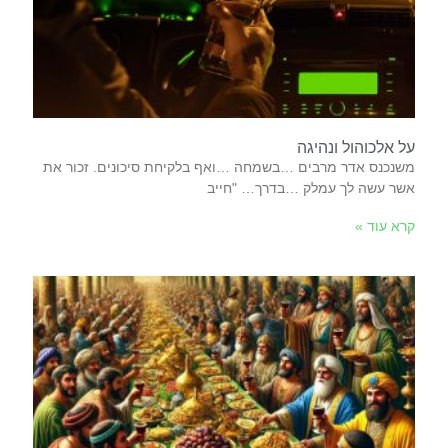
על אלכוהול ונהיגה
‬אשר‭ ‬עשה‭ ‬לך‭ ‬עמלק‭… ‬בדרך‭…‬ ‮"‬חייב‭
קרא עוד »