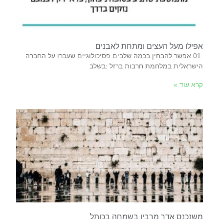
אפילו מעל העצים ומתחת לאבנים
‬הישראלית‭ ‬במלחמת‭ ‬חרבות‭ ‬ברזל‭: ‬בשלב‭
קרא עוד »
משנכנס אדר מרבין בשמחה בכותל