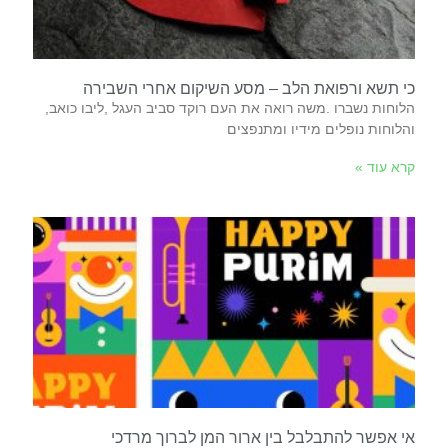
כי תשא ורפואת הלב – מסע השיקום אחרי השבירה
הלוחות‭ ‬נשברו‭. ‬משה‭ ‬רואה‭ ‬את‭ ‬העם‭ ‬רוקד‭ ‬סביב‭ ‬העגל‭, ‬ליבו‭ ‬כואב‭,
‬והלוחות‭ ‬נופלים‭ ‬מידיו‭ ‬ומתנפצים‭
קרא עוד »
אי אפשר להתבלבל בין ארור המן לברוך מרדכי