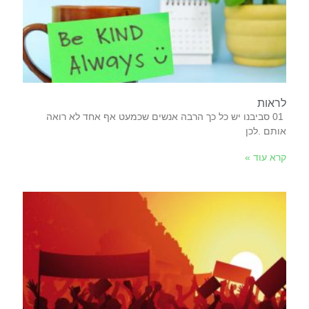
לראות
‬אותם‭. ‬לכן‭
קרא עוד »