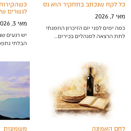
כל לקח שנכתב בתחקיר הוא נס
כשהקירות 
לגשרים של
מאי 7, 2026
מאי 3, 2026
‬לתת‭ ‬הרצאה‭ ‬למנהלים‭ ‬בכירים‭…
‬הבלתי‭ ‬נתפסת‭ ‬חובטת‭ ‬בנו‭ ‬בעוצמה‭,…
לחם האמונה
משמעות