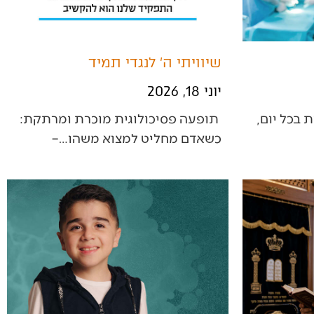
שיוויתי ה׳ לנגדי תמיד
יוני 18, 2026
בורא‭ ‬עולם‭ ‬מחלק‭ ‬לנו‭ ‬מתנות‭ ‬בכל‭ ‬יום‭,
‭ ‬תופעה‭ ‬פסיכולוגית‭ ‬מוכרת‭ ‬ומרתקת‭:
‬כשאדם‭ ‬מחליט‭ ‬למצוא‭ ‬משהו‭ ‬‮–‬‭…