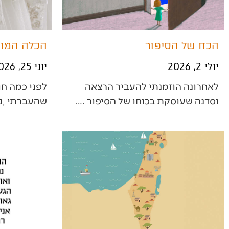
הכח של הסיפור
הכלה המו
יולי 2, 2026
יוני 25, 2026
‬וסדנה‭ ‬שעוסקת‭ ‬בכוחו‭ ‬של‭ ‬הסיפור‭. ‬…
‬שהעברתי‭, ‬ניגשה‭ ‬אליי‭ ‬אישה‭…