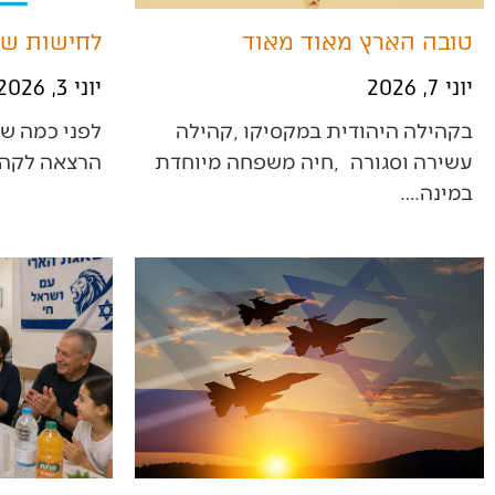
טובה הארץ מאוד מאוד
לחישות ש
יוני 7, 2026
יוני 3, 2026
‬הרצאה‭ ‬לקהילה‭ ‬בעיר‭ ‬שדרות‭. ‬השעה‭…
‬במינה‭.…