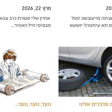
מרץ 22, 2026
‭לפני‭ ‬כשבועיים‭ ‬התבשרנו‭ ‬על‭ ‬נתון‭
‬מבסיסי‭ ‬חיל‭ ‬האוויר‭…
מדברים אלינו
נוער, נוער, נוער...