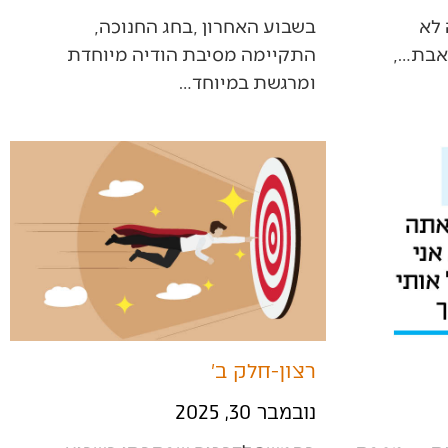
בשבוע‭ ‬האחרון‭, ‬בחג‭ ‬החנוכה‭,
‬ומרגשת‭ ‬במיוחד‭…
רצון-חלק ב׳
נובמבר 30, 2025