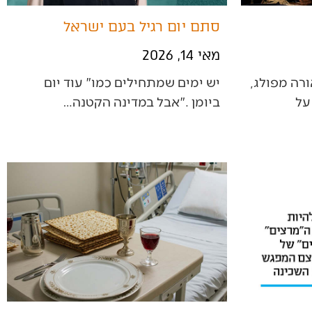
סתם יום רגיל בעם ישראל
מאי 14, 2026
בעולם‭ ‬שלנו‭, ‬הסוער‭ ‬והלכאורה‭ ‬מפולג‭,
‬ביומן‮"‬‭. ‬אבל‭ ‬במדינה‭ ‬הקטנה‭…