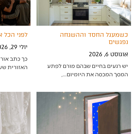
כשמעגל החסד וההשגחה
לפני הכל א
נפגשים
יולי 29, 2026
אוגוסט 6, 2026
‬האזורית‭ ‬שער‭ ‬הנגב‭: ‬‮"‬אבא‭,…
‬המסך‭ ‬המכסה‭ ‬את‭ ‬היומיום‭,…