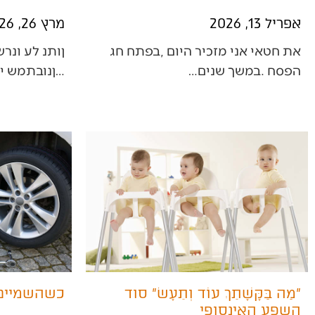
אפריל 13, 2026
מרץ 26, 2026
‬הפסח‭. ‬במשך‭ ‬שנים‭…
‬שעשוי‭ ‬להפתיע‭ ‬את‭ ‬מי‭ ‬שמתבונן‭…
"מַה בַּקָּשָׁתֵךְ עוֹד וְתֵעָשׂ" סוד
כשהשמיים 
השפע האינסופי