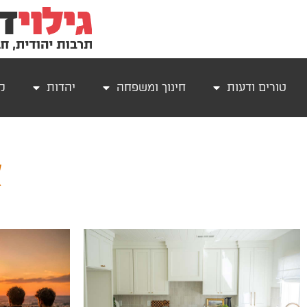
טורים ודעות
חינוך ומשפחה
יהדות
קר
א