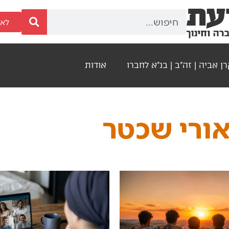
לאר
ן אביה | זה"ב | בנ"א לחברו
אודות
ורי שכטר