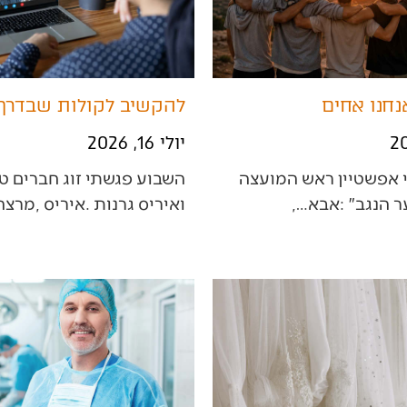
נחנו אחים
להקשיב לקולות שבדרך
יולי 16, 2026
‬ואיריס‭ ‬גרנות‭. ‬איריס‭, ‬מרצה‭…